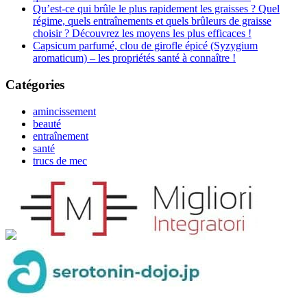
Qu’est-ce qui brûle le plus rapidement les graisses ? Quel
régime, quels entraînements et quels brûleurs de graisse
choisir ? Découvrez les moyens les plus efficaces !
Capsicum parfumé, clou de girofle épicé (Syzygium
aromaticum) – les propriétés santé à connaître !
Catégories
amincissement
beauté
entraînement
santé
trucs de mec