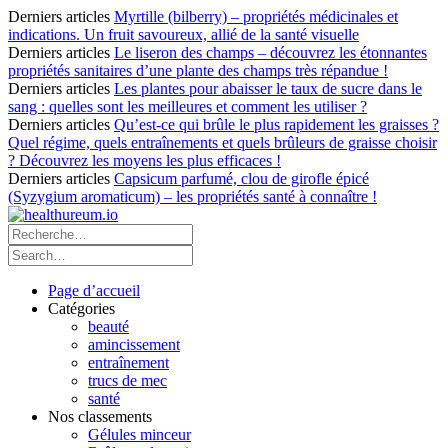
Derniers articles
Myrtille (bilberry) – propriétés médicinales et
indications. Un fruit savoureux, allié de la santé visuelle
Derniers articles
Le liseron des champs – découvrez les étonnantes
propriétés sanitaires d’une plante des champs très répandue !
Derniers articles
Les plantes pour abaisser le taux de sucre dans le
sang : quelles sont les meilleures et comment les utiliser ?
Derniers articles
Qu’est-ce qui brûle le plus rapidement les graisses ?
Quel régime, quels entraînements et quels brûleurs de graisse choisir
? Découvrez les moyens les plus efficaces !
Derniers articles
Capsicum parfumé, clou de girofle épicé
(Syzygium aromaticum) – les propriétés santé à connaître !
Page d’accueil
Catégories
beauté
amincissement
entraînement
trucs de mec
santé
Nos classements
Gélules minceur