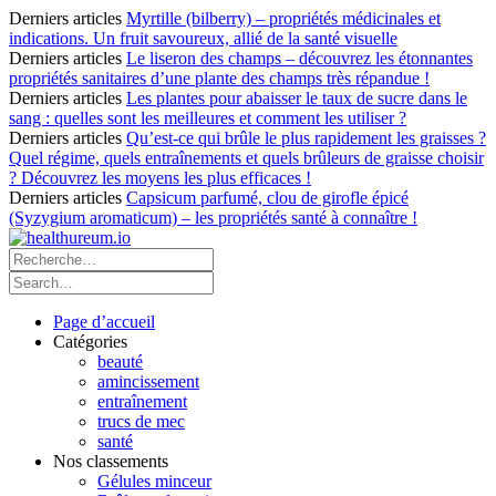
Derniers articles
Myrtille (bilberry) – propriétés médicinales et
indications. Un fruit savoureux, allié de la santé visuelle
Derniers articles
Le liseron des champs – découvrez les étonnantes
propriétés sanitaires d’une plante des champs très répandue !
Derniers articles
Les plantes pour abaisser le taux de sucre dans le
sang : quelles sont les meilleures et comment les utiliser ?
Derniers articles
Qu’est-ce qui brûle le plus rapidement les graisses ?
Quel régime, quels entraînements et quels brûleurs de graisse choisir
? Découvrez les moyens les plus efficaces !
Derniers articles
Capsicum parfumé, clou de girofle épicé
(Syzygium aromaticum) – les propriétés santé à connaître !
Page d’accueil
Catégories
beauté
amincissement
entraînement
trucs de mec
santé
Nos classements
Gélules minceur