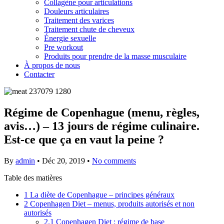
Collagène pour articulations
Douleurs articulaires
Traitement des varices
Traitement chute de cheveux
Énergie sexuelle
Pre workout
Produits pour prendre de la masse musculaire
À propos de nous
Contacter
Régime de Copenhague (menu, règles,
avis…) – 13 jours de régime culinaire.
Est-ce que ça en vaut la peine ?
By
admin
•
Déc 20, 2019
•
No comments
Table des matières
1
La diète de Copenhague – principes généraux
2
Copenhagen Diet – menus, produits autorisés et non
autorisés
2.1
Copenhagen Diet : régime de base