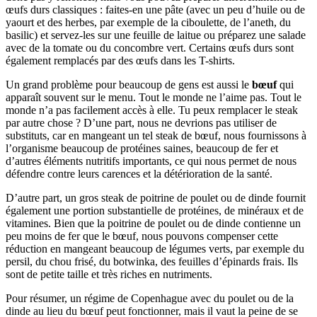
œufs durs classiques : faites-en une pâte (avec un peu d’huile ou de
yaourt et des herbes, par exemple de la ciboulette, de l’aneth, du
basilic) et servez-les sur une feuille de laitue ou préparez une salade
avec de la tomate ou du concombre vert. Certains œufs durs sont
également remplacés par des œufs dans les T-shirts.
Un grand problème pour beaucoup de gens est aussi le
bœuf
qui
apparaît souvent sur le menu. Tout le monde ne l’aime pas. Tout le
monde n’a pas facilement accès à elle. Tu peux remplacer le steak
par autre chose ? D’une part, nous ne devrions pas utiliser de
substituts, car en mangeant un tel steak de bœuf, nous fournissons à
l’organisme beaucoup de protéines saines, beaucoup de fer et
d’autres éléments nutritifs importants, ce qui nous permet de nous
défendre contre leurs carences et la détérioration de la santé.
D’autre part, un gros steak de poitrine de poulet ou de dinde fournit
également une portion substantielle de protéines, de minéraux et de
vitamines. Bien que la poitrine de poulet ou de dinde contienne un
peu moins de fer que le bœuf, nous pouvons compenser cette
réduction en mangeant beaucoup de légumes verts, par exemple du
persil, du chou frisé, du botwinka, des feuilles d’épinards frais. Ils
sont de petite taille et très riches en nutriments.
Pour résumer, un régime de Copenhague avec du poulet ou de la
dinde au lieu du bœuf peut fonctionner, mais il vaut la peine de se