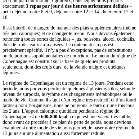
ici d’un plan nutritionnel rigoureux, dans lequel nous prenons
exactement
3 repas par jour à des heures strictement définies
–
petit déjeuner entre 8 et 9, déjeuner entre 12 et 14, dîner entre 17 et
18.
Il est interdit de manger, de manger des plats supplémentaires (même
très peu caloriques) et de changer le menu. Nous devons également
renoncer à toutes sortes de liquides – jus, boissons, alcool, cocktails,
thés de fruits, eaux aromatisées. Le contenu des repas est
précisément spécifié, il n’y a pas d’exceptions, pas de substitutions
ou de portions supplémentaires de nourriture. Le menu du régime de
Copenhague est construit sur la base de quelques produits
seulement, dont des œufs durs, de la viande maigre et quelques
légumes.
Le régime de Copenhague est un régime de 13 jours. Pendant cette
période, nous pouvons perdre de quelques à plusieurs kilos, selon le
niveau de surpoids, le rythme des changements métaboliques ou le
mode de vie. Comme il s’agit d’un régime très restrictif et d’un lourd
fardeau pour l’organisme, nous ne pouvons le faire qu’une fois tous
les 2 ans. L’apport calorique quotidien pendant le régime de
Copenhague est de
600-800 kcal
, ce qui est une valeur très faible,
donc avant de procéder à ce plan de perte de poids, nous devrions
examiner si notre mode de vie nous permet de baser notre régime de
13 jours sur une alimentation aussi fortement réduite.