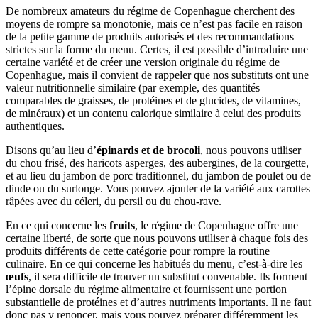
De nombreux amateurs du régime de Copenhague cherchent des
moyens de rompre sa monotonie, mais ce n’est pas facile en raison
de la petite gamme de produits autorisés et des recommandations
strictes sur la forme du menu. Certes, il est possible d’introduire une
certaine variété et de créer une version originale du régime de
Copenhague, mais il convient de rappeler que nos substituts ont une
valeur nutritionnelle similaire (par exemple, des quantités
comparables de graisses, de protéines et de glucides, de vitamines,
de minéraux) et un contenu calorique similaire à celui des produits
authentiques.
Disons qu’au lieu d’
épinards et de brocoli
, nous pouvons utiliser
du chou frisé, des haricots asperges, des aubergines, de la courgette,
et au lieu du jambon de porc traditionnel, du jambon de poulet ou de
dinde ou du surlonge. Vous pouvez ajouter de la variété aux carottes
râpées avec du céleri, du persil ou du chou-rave.
En ce qui concerne les
fruits
, le régime de Copenhague offre une
certaine liberté, de sorte que nous pouvons utiliser à chaque fois des
produits différents de cette catégorie pour rompre la routine
culinaire. En ce qui concerne les habitués du menu, c’est-à-dire les
œufs
, il sera difficile de trouver un substitut convenable. Ils forment
l’épine dorsale du régime alimentaire et fournissent une portion
substantielle de protéines et d’autres nutriments importants. Il ne faut
donc pas y renoncer, mais vous pouvez préparer différemment les