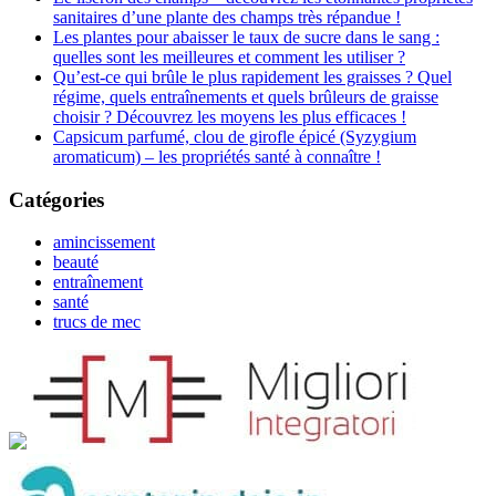
sanitaires d’une plante des champs très répandue !
Les plantes pour abaisser le taux de sucre dans le sang :
quelles sont les meilleures et comment les utiliser ?
Qu’est-ce qui brûle le plus rapidement les graisses ? Quel
régime, quels entraînements et quels brûleurs de graisse
choisir ? Découvrez les moyens les plus efficaces !
Capsicum parfumé, clou de girofle épicé (Syzygium
aromaticum) – les propriétés santé à connaître !
Catégories
amincissement
beauté
entraînement
santé
trucs de mec