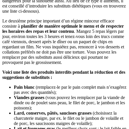
dangereux pour la silhouette aussi. Au lieu de ce type d’aliments, il
est conseillé d’introduire les substituts diététiques (vous en trouverez
une liste ci-dessous).
Le deuxième principe important d’un régime minceur efficace
consiste à
planifier de manière optimale le menu et de respecter
les horaires des repas et leur contenu
. Mangez 5 repas légers par
jour, environ toutes les 3 heures et tenez-vous loin des trucs comme
café viennois, dessert après le dîner ou un paquet de chips en
regardant un film. Ne vous inquiétez pas, renoncer à vos desserts et
collations préférés ne doit pas être une torture. Vous pouvez les
remplacer par des substituts aussi délicieux qui pourtant ne
provoquent pas le grossissement.
Voici une liste des produits interdits pendant la réduction et des
suggestions de substituts :
Pain blanc
(remplacez-le par le pain complet mais n’exagérez
pas avec des quantités);
Viandes grasses
(vous pouvez les remplacer par la viande de
dinde ou de poulet sans peau, le filet de porc, le jambon et les
poissons);
Lard, conserves, pâtés, saucisses grasses
(choisissez la
charcuterie maigre, par ex. le filet ou le jambon de volaille et
de porc, les saucissons maigres de volaille);
Lait et fromages gras
(le meilleur choix sont : le lait faible en