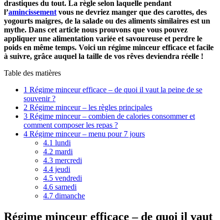
drastiques du tout. La règle selon laquelle pendant
l’
amincissement
vous ne devriez manger que des carottes, des
yogourts maigres, de la salade ou des aliments similaires est un
mythe. Dans cet article nous prouvons que vous pouvez
appliquer une alimentation variée et savoureuse et perdre le
poids en même temps. Voici un régime minceur efficace et facile
à suivre, grâce auquel la taille de vos rêves deviendra réelle !
Table des matières
1
Régime minceur efficace – de quoi il vaut la peine de se
souvenir ?
2
Régime minceur – les règles principales
3
Régime minceur – combien de calories consommer et
comment composer les repas ?
4
Régime minceur – menu pour 7 jours
4.1
lundi
4.2
mardi
4.3
mercredi
4.4
jeudi
4.5
vendredi
4.6
samedi
4.7
dimanche
Régime minceur efficace – de quoi il vaut