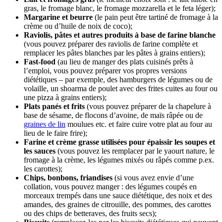
gras, le fromage blanc, le fromage mozzarella et le feta léger);
Margarine et beurre
(le pain peut être tartiné de fromage à la
crème ou d’huile de noix de coco);
Raviolis, pâtes et autres produits à base de farine blanche
(vous pouvez préparer des raviolis de farine complète et
remplacer les pâtes blanches par les pâtes à grains entiers);
Fast-food
(au lieu de manger des plats cuisinés prêts à
l’emploi, vous pouvez préparer vos propres versions
diététiques – par exemple, des hamburgers de légumes ou de
volaille, un shoarma de poulet avec des frites cuites au four ou
une pizza à grains entiers);
Plats panés et frits
(vous pouvez préparer de la chapelure à
base de sésame, de flocons d’avoine, de maïs râpée ou de
graines de lin
moulues etc. et faire cuire votre plat au four au
lieu de le faire frire);
Farine et crème grasse utilisées pour épaissir les soupes et
les sauces
(vous pouvez les remplacer par le yaourt nature, le
fromage à la crème, les légumes mixés ou râpés comme p.ex.
les carottes);
Chips, bonbons, friandises
(si vous avez envie d’une
collation, vous pouvez manger : des légumes coupés en
morceaux trempés dans une sauce diététique, des noix et des
amandes, des graines de citrouille, des pommes, des carottes
ou des chips de betteraves, des fruits secs);