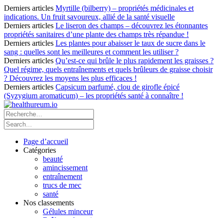
Derniers articles
Myrtille (bilberry) – propriétés médicinales et
indications. Un fruit savoureux, allié de la santé visuelle
Derniers articles
Le liseron des champs – découvrez les étonnantes
propriétés sanitaires d’une plante des champs très répandue !
Derniers articles
Les plantes pour abaisser le taux de sucre dans le
sang : quelles sont les meilleures et comment les utiliser ?
Derniers articles
Qu’est-ce qui brûle le plus rapidement les graisses ?
Quel régime, quels entraînements et quels brûleurs de graisse choisir
? Découvrez les moyens les plus efficaces !
Derniers articles
Capsicum parfumé, clou de girofle épicé
(Syzygium aromaticum) – les propriétés santé à connaître !
Page d’accueil
Catégories
beauté
amincissement
entraînement
trucs de mec
santé
Nos classements
Gélules minceur