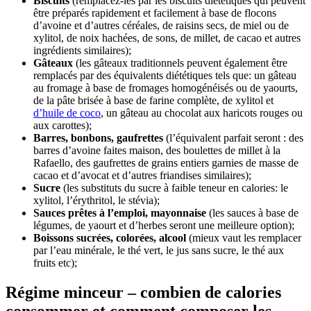
Biscuits
(remplacez-les par les biscuits diététiques qui peuvent
être préparés rapidement et facilement à base de flocons
d’avoine et d’autres céréales, de raisins secs, de miel ou de
xylitol, de noix hachées, de sons, de millet, de cacao et autres
ingrédients similaires);
Gâteaux
(les gâteaux traditionnels peuvent également être
remplacés par des équivalents diététiques tels que: un gâteau
au fromage à base de fromages homogénéisés ou de yaourts,
de la pâte brisée à base de farine complète, de xylitol et
d’huile de coco
, un gâteau au chocolat aux haricots rouges ou
aux carottes);
Barres, bonbons, gaufrettes
(l’équivalent parfait seront : des
barres d’avoine faites maison, des boulettes de millet à la
Rafaello, des gaufrettes de grains entiers garnies de masse de
cacao et d’avocat et d’autres friandises similaires);
Sucre
(les substituts du sucre à faible teneur en calories: le
xylitol, l’érythritol, le stévia);
Sauces prêtes à l’emploi, mayonnaise
(les sauces à base de
légumes, de yaourt et d’herbes seront une meilleure option);
Boissons sucrées, colorées, alcool
(mieux vaut les remplacer
par l’eau minérale, le thé vert, le jus sans sucre, le thé aux
fruits etc);
Régime minceur – combien de calories