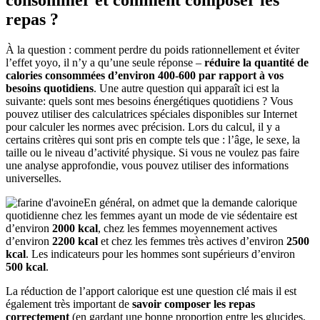
consommer et comment composer les
repas ?
À la question : comment perdre du poids rationnellement et éviter
l’effet yoyo, il n’y a qu’une seule réponse –
réduire la quantité de
calories consommées d’environ 400-600 par rapport à vos
besoins quotidiens
. Une autre question qui apparaît ici est la
suivante: quels sont mes besoins énergétiques quotidiens ? Vous
pouvez utiliser des calculatrices spéciales disponibles sur Internet
pour calculer les normes avec précision. Lors du calcul, il y a
certains critères qui sont pris en compte tels que : l’âge, le sexe, la
taille ou le niveau d’activité physique. Si vous ne voulez pas faire
une analyse approfondie, vous pouvez utiliser des informations
universelles.
En général, on admet que la demande calorique
quotidienne chez les femmes ayant un mode de vie sédentaire est
d’environ
2000 kcal
, chez les femmes moyennement actives
d’environ
2200 kcal
et chez les femmes très actives d’environ
2500
kcal
. Les indicateurs pour les hommes sont supérieurs d’environ
500 kcal
.
La réduction de l’apport calorique est une question clé mais il est
également très important de
savoir composer les repas
correctement
(en gardant une bonne proportion entre les glucides,