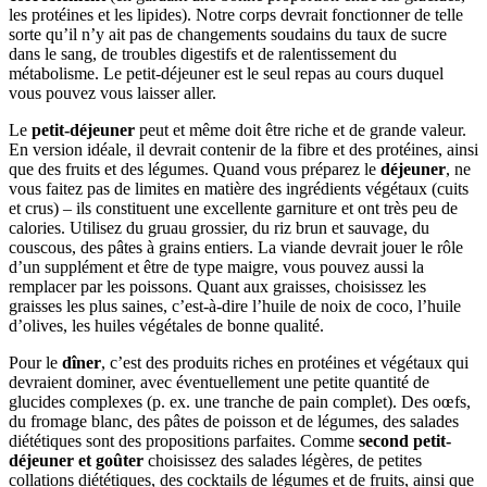
les protéines et les lipides). Notre corps devrait fonctionner de telle
sorte qu’il n’y ait pas de changements soudains du taux de sucre
dans le sang, de troubles digestifs et de ralentissement du
métabolisme. Le petit-déjeuner est le seul repas au cours duquel
vous pouvez vous laisser aller.
Le
petit-déjeuner
peut et même doit être riche et de grande valeur.
En version idéale, il devrait contenir de la fibre et des protéines, ainsi
que des fruits et des légumes. Quand vous préparez le
déjeuner
, ne
vous faitez pas de limites en matière des ingrédients végétaux (cuits
et crus) – ils constituent une excellente garniture et ont très peu de
calories. Utilisez du gruau grossier, du riz brun et sauvage, du
couscous, des pâtes à grains entiers. La viande devrait jouer le rôle
d’un supplément et être de type maigre, vous pouvez aussi la
remplacer par les poissons. Quant aux graisses, choisissez les
graisses les plus saines, c’est-à-dire l’huile de noix de coco, l’huile
d’olives, les huiles végétales de bonne qualité.
Pour le
dîner
, c’est des produits riches en protéines et végétaux qui
devraient dominer, avec éventuellement une petite quantité de
glucides complexes (p. ex. une tranche de pain complet). Des oœfs,
du fromage blanc, des pâtes de poisson et de légumes, des salades
diététiques sont des propositions parfaites. Comme
second petit-
déjeuner et goûter
choisissez des salades légères, de petites
collations diététiques, des cocktails de légumes et de fruits, ainsi que