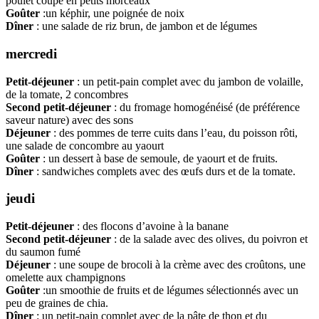
poulet coupé en petits morceaux
Goûter
:un képhir, une poignée de noix
Dîner
: une salade de riz brun, de jambon et de légumes
mercredi
Petit-déjeuner
: un petit-pain complet avec du jambon de volaille,
de la tomate, 2 concombres
Second petit-déjeuner
: du fromage homogénéisé (de préférence
saveur nature) avec des sons
Déjeuner
: des pommes de terre cuits dans l’eau, du poisson rôti,
une salade de concombre au yaourt
Goûter
: un dessert à base de semoule, de yaourt et de fruits.
Dîner
: sandwiches complets avec des œufs durs et de la tomate.
jeudi
Petit-déjeuner
: des flocons d’avoine à la banane
Second petit-déjeuner
: de la salade avec des olives, du poivron et
du saumon fumé
Déjeuner
: une soupe de brocoli à la crème avec des croûtons, une
omelette aux champignons
Goûter
:un smoothie de fruits et de légumes sélectionnés avec un
peu de graines de chia.
Dîner
: un petit-pain complet avec de la pâte de thon et du