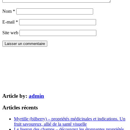
Nom
*
E-mail
*
Site web
Article by:
admin
Articles récents
Myrtille (bilberry) – propriétés médicinales et indications. Un
fruit savoureux, allié de la santé visuelle
Le liseron des champs – découvrez les étonnantes propriétés