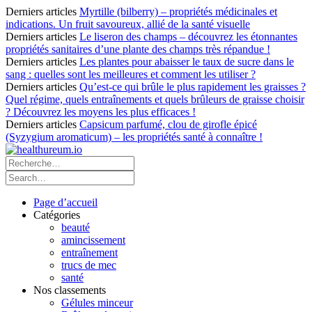
Derniers articles
Myrtille (bilberry) – propriétés médicinales et
indications. Un fruit savoureux, allié de la santé visuelle
Derniers articles
Le liseron des champs – découvrez les étonnantes
propriétés sanitaires d’une plante des champs très répandue !
Derniers articles
Les plantes pour abaisser le taux de sucre dans le
sang : quelles sont les meilleures et comment les utiliser ?
Derniers articles
Qu’est-ce qui brûle le plus rapidement les graisses ?
Quel régime, quels entraînements et quels brûleurs de graisse choisir
? Découvrez les moyens les plus efficaces !
Derniers articles
Capsicum parfumé, clou de girofle épicé
(Syzygium aromaticum) – les propriétés santé à connaître !
Page d’accueil
Catégories
beauté
amincissement
entraînement
trucs de mec
santé
Nos classements
Gélules minceur