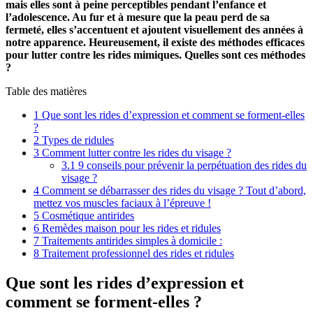
mais elles sont à peine perceptibles pendant l’enfance et
l’adolescence. Au fur et à mesure que la peau perd de sa
fermeté, elles s’accentuent et ajoutent visuellement des années à
notre apparence. Heureusement, il existe des méthodes efficaces
pour lutter contre les rides mimiques. Quelles sont ces méthodes
?
Table des matières
1
Que sont les rides d’expression et comment se forment-elles
?
2
Types de ridules
3
Comment lutter contre les rides du visage ?
3.1
9 conseils pour prévenir la perpétuation des rides du
visage ?
4
Comment se débarrasser des rides du visage ? Tout d’abord,
mettez vos muscles faciaux à l’épreuve !
5
Cosmétique antirides
6
Remèdes maison pour les rides et ridules
7
Traitements antirides simples à domicile :
8
Traitement professionnel des rides et ridules
Que sont les rides d’expression et
comment se forment-elles ?