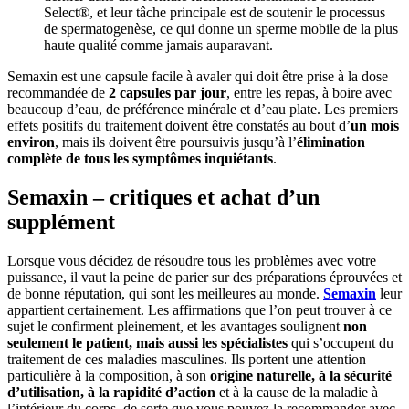
Select®, et leur tâche principale est de soutenir le processus
de spermatogenèse, ce qui donne un sperme mobile de la plus
haute qualité comme jamais auparavant.
Semaxin est une capsule facile à avaler qui doit être prise à la dose
recommandée de
2 capsules par jour
, entre les repas, à boire avec
beaucoup d’eau, de préférence minérale et d’eau plate. Les premiers
effets positifs du traitement doivent être constatés au bout d’
un mois
environ
, mais ils doivent être poursuivis jusqu’à l’
élimination
complète de tous les symptômes inquiétants
.
Semaxin – critiques et achat d’un
supplément
Lorsque vous décidez de résoudre tous les problèmes avec votre
puissance, il vaut la peine de parier sur des préparations éprouvées et
de bonne réputation, qui sont les meilleures au monde.
Semaxin
leur
appartient certainement. Les affirmations que l’on peut trouver à ce
sujet le confirment pleinement, et les avantages soulignent
non
seulement le patient, mais aussi les spécialistes
qui s’occupent du
traitement de ces maladies masculines. Ils portent une attention
particulière à la composition, à son
origine naturelle, à la sécurité
d’utilisation, à la rapidité d’action
et à la cause de la maladie à
l’intérieur du corps, de sorte que vous pouvez la recommander avec