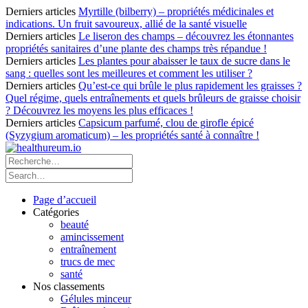
Derniers articles
Myrtille (bilberry) – propriétés médicinales et
indications. Un fruit savoureux, allié de la santé visuelle
Derniers articles
Le liseron des champs – découvrez les étonnantes
propriétés sanitaires d’une plante des champs très répandue !
Derniers articles
Les plantes pour abaisser le taux de sucre dans le
sang : quelles sont les meilleures et comment les utiliser ?
Derniers articles
Qu’est-ce qui brûle le plus rapidement les graisses ?
Quel régime, quels entraînements et quels brûleurs de graisse choisir
? Découvrez les moyens les plus efficaces !
Derniers articles
Capsicum parfumé, clou de girofle épicé
(Syzygium aromaticum) – les propriétés santé à connaître !
Page d’accueil
Catégories
beauté
amincissement
entraînement
trucs de mec
santé
Nos classements
Gélules minceur