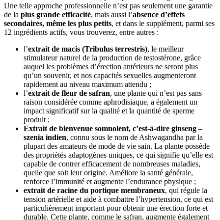
Une telle approche professionnelle n’est pas seulement une garantie
de la
plus grande efficacité
, mais aussi l’
absence d’effets
secondaires, même les plus petits
, et dans le supplément, parmi ses
12 ingrédients actifs, vous trouverez, entre autres :
l’
extrait de macis (Tribulus terrestris)
, le meilleur
stimulateur naturel de la production de testostérone, grâce
auquel les problèmes d’érection antérieurs ne seront plus
qu’un souvenir, et nos capacités sexuelles augmenteront
rapidement au niveau maximum attendu ;
l’
extrait de fleur de safran
, une plante qui n’est pas sans
raison considérée comme aphrodisiaque, a également un
impact significatif sur la qualité et la quantité de sperme
produit ;
Extrait de bienvenue somnolent, c’est-à-dire ginseng –
szenia indien
, connu sous le nom de Ashwagandha par la
plupart des amateurs de mode de vie sain. La plante possède
des propriétés adaptogènes uniques, ce qui signifie qu’elle est
capable de contrer efficacement de nombreuses maladies,
quelle que soit leur origine. Améliore la santé générale,
renforce l’immunité et augmente l’endurance physique ;
extrait de racine du portique membraneux
, qui régule la
tension artérielle et aide à combattre l’hypertension, ce qui est
particulièrement important pour obtenir une érection forte et
durable. Cette plante, comme le safran, augmente également