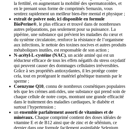
la fertilité, en augmentant la mobilité des spermatozoïdes, et
en le prenant sous forme de comprimés Semaxin, vous
sentirez rapidement un meilleur bien-être mental et physique ;
extrait de poivre noir, ici disponible en formule
BioPerine®
, le plus efficace et trouvé dans de nombreuses
autres préparations, pas seulement pour sa puissance. La
pipérine, une substance qui prévient les maladies du cœur et
du système circulatoire, renforce la résistance de l’organisme
aux infections, le nettoie des toxines nocives et autres produits
métaboliques inutiles, est responsable de son action ;
N-acétyl-L-cystéine (NAC)
, un acide aminé qui est un
réducteur efficace de tous les effets négatifs du stress oxydatif
qui peuvent causer des dommages cellulaires irréversibles.
Grâce à ses propriétés antioxydantes, il les protège contre
cela, tout en protégeant le matériel génétique transmis par le
sperme ;
Coenzyme Q10
, connu de nombreux cosmétiques populaires
tels que les crèmes anti-rides, une substance qui prend soin de
chaque cellule de notre corps, montrant une grande efficacité
dans le traitement des maladies cardiaques, le diabète et
surtout l’hypertension ;
un
ensemble parfaitement assorti de vitamines et de
minéraux.
Chaque comprimé contient des doses idéales de
vitamine E et de B12 ainsi que de zinc et de sélénium, ce
dernier dans une formule facilement assimilable Selenium