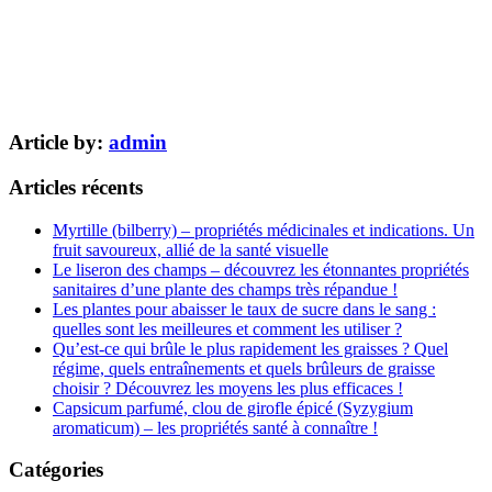
Article by:
admin
Articles récents
Myrtille (bilberry) – propriétés médicinales et indications. Un
fruit savoureux, allié de la santé visuelle
Le liseron des champs – découvrez les étonnantes propriétés
sanitaires d’une plante des champs très répandue !
Les plantes pour abaisser le taux de sucre dans le sang :
quelles sont les meilleures et comment les utiliser ?
Qu’est-ce qui brûle le plus rapidement les graisses ? Quel
régime, quels entraînements et quels brûleurs de graisse
choisir ? Découvrez les moyens les plus efficaces !
Capsicum parfumé, clou de girofle épicé (Syzygium
aromaticum) – les propriétés santé à connaître !
Catégories