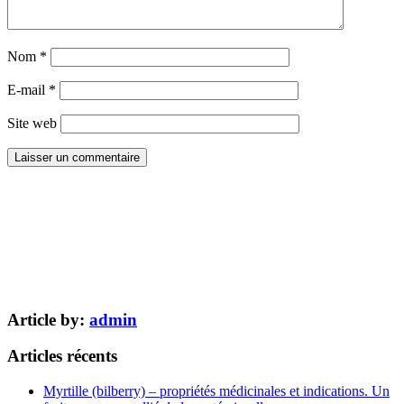
Nom
*
E-mail
*
Site web
Article by:
admin
Articles récents
Myrtille (bilberry) – propriétés médicinales et indications. Un