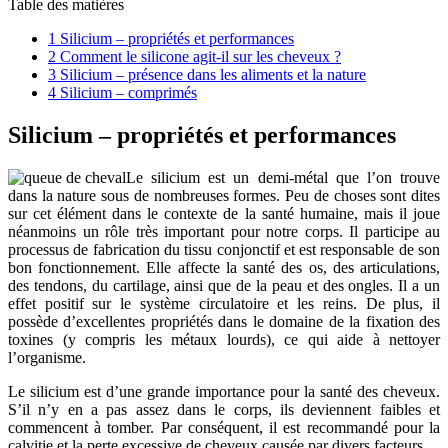
Table des matières
1
Silicium – propriétés et performances
2
Comment le silicone agit-il sur les cheveux ?
3
Silicium – présence dans les aliments et la nature
4
Silicium – comprimés
Silicium – propriétés et performances
Le silicium est un demi-métal que l’on trouve
dans la nature sous de nombreuses formes. Peu de choses sont dites
sur cet élément dans le contexte de la santé humaine, mais il joue
néanmoins un rôle très important pour notre corps. Il participe au
processus de fabrication du tissu conjonctif et est responsable de son
bon fonctionnement. Elle affecte la santé des os, des articulations,
des tendons, du cartilage, ainsi que de la peau et des ongles. Il a un
effet positif sur le système circulatoire et les reins. De plus, il
possède d’excellentes propriétés dans le domaine de la fixation des
toxines (y compris les métaux lourds), ce qui aide à nettoyer
l’organisme.
Le silicium est d’une grande importance pour la santé des cheveux.
S’il n’y en a pas assez dans le corps, ils deviennent faibles et
commencent à tomber. Par conséquent, il est recommandé pour la
calvitie et la perte excessive de cheveux causée par divers facteurs.