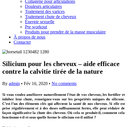
Collagène pour articulations
Douleurs articulaires
Traitement des varices
Traitement chute de cheveux
Énergie sexuelle
Pre workout
Produits pour prendre de la masse musculaire
À propos de nous
Contacter
Silicium pour les cheveux – aide efficace
contre la calvitie tirée de la nature
By
admin
•
Fév 16, 2020
•
No comments
Si vous voulez améliorer naturellement l’état de vos cheveux, les fortifier et
inhiber leur chute, renseignez-vous sur les propriétés uniques du silicone.
C’est l’un des éléments clés qui affectent la santé de nos cheveux. Si elle est
prise régulièrement et à des doses suffisamment fortes, elle peut réduire de
façon significative la chute des cheveux. Où cela se produit-il, comment cela
fonctionne-t-il et sous quelle forme le silicium est-il utilisé ?