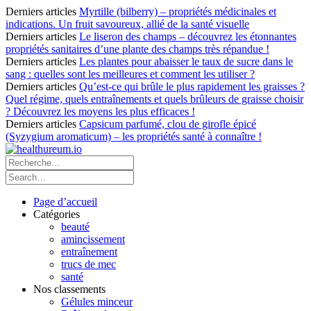
Derniers articles
Myrtille (bilberry) – propriétés médicinales et
indications. Un fruit savoureux, allié de la santé visuelle
Derniers articles
Le liseron des champs – découvrez les étonnantes
propriétés sanitaires d’une plante des champs très répandue !
Derniers articles
Les plantes pour abaisser le taux de sucre dans le
sang : quelles sont les meilleures et comment les utiliser ?
Derniers articles
Qu’est-ce qui brûle le plus rapidement les graisses ?
Quel régime, quels entraînements et quels brûleurs de graisse choisir
? Découvrez les moyens les plus efficaces !
Derniers articles
Capsicum parfumé, clou de girofle épicé
(Syzygium aromaticum) – les propriétés santé à connaître !
Page d’accueil
Catégories
beauté
amincissement
entraînement
trucs de mec
santé
Nos classements
Gélules minceur