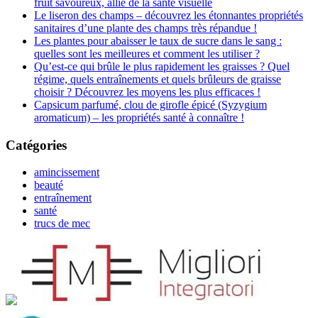
fruit savoureux, allié de la santé visuelle
Le liseron des champs – découvrez les étonnantes propriétés
sanitaires d’une plante des champs très répandue !
Les plantes pour abaisser le taux de sucre dans le sang :
quelles sont les meilleures et comment les utiliser ?
Qu’est-ce qui brûle le plus rapidement les graisses ? Quel
régime, quels entraînements et quels brûleurs de graisse
choisir ? Découvrez les moyens les plus efficaces !
Capsicum parfumé, clou de girofle épicé (Syzygium
aromaticum) – les propriétés santé à connaître !
Catégories
amincissement
beauté
entraînement
santé
trucs de mec