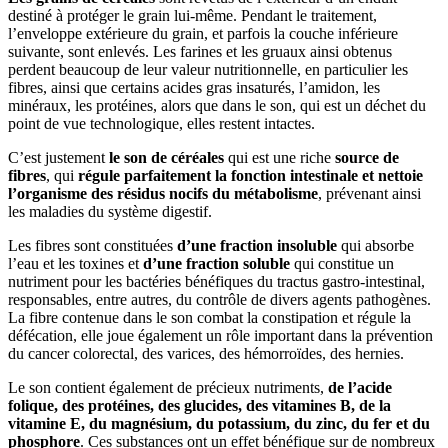
destiné à protéger le grain lui-même. Pendant le traitement,
l’enveloppe extérieure du grain, et parfois la couche inférieure
suivante, sont enlevés. Les farines et les gruaux ainsi obtenus
perdent beaucoup de leur valeur nutritionnelle, en particulier les
fibres, ainsi que certains acides gras insaturés, l’amidon, les
minéraux, les protéines, alors que dans le son, qui est un déchet du
point de vue technologique, elles restent intactes.
C’est justement
le son de céréales
qui est une riche
source de
fibres
, qui
régule parfaitement la fonction intestinale et nettoie
l’organisme des résidus nocifs du métabolisme
, prévenant ainsi
les maladies du système digestif.
Les fibres sont constituées
d’une fraction insoluble
qui absorbe
l’eau et les toxines et
d’une fraction soluble
qui constitue un
nutriment pour les bactéries bénéfiques du tractus gastro-intestinal,
responsables, entre autres, du contrôle de divers agents pathogènes.
La fibre contenue dans le son combat la constipation et régule la
défécation, elle joue également un rôle important dans la prévention
du cancer colorectal, des varices, des hémorroïdes, des hernies.
Le son contient également de précieux nutriments,
de l’acide
folique, des protéines, des glucides, des vitamines B, de la
vitamine E, du magnésium, du potassium, du zinc, du fer et du
phosphore
. Ces substances ont un effet bénéfique sur de nombreux