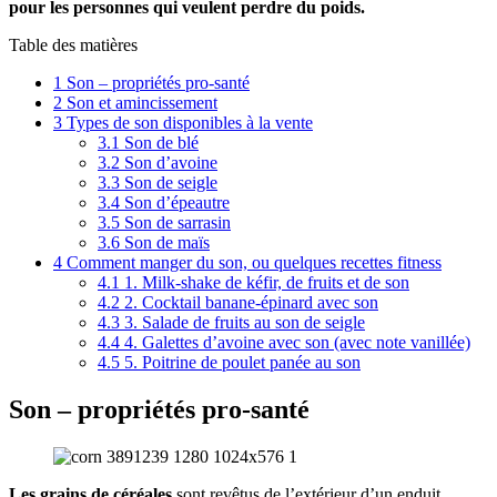
pour les personnes qui veulent perdre du poids.
Table des matières
1
Son – propriétés pro-santé
2
Son et amincissement
3
Types de son disponibles à la vente
3.1
Son de blé
3.2
Son d’avoine
3.3
Son de seigle
3.4
Son d’épeautre
3.5
Son de sarrasin
3.6
Son de maïs
4
Comment manger du son, ou quelques recettes fitness
4.1
1. Milk-shake de kéfir, de fruits et de son
4.2
2. Cocktail banane-épinard avec son
4.3
3. Salade de fruits au son de seigle
4.4
4. Galettes d’avoine avec son (avec note vanillée)
4.5
5. Poitrine de poulet panée au son
Son – propriétés pro-santé
Les grains de céréales
sont revêtus de l’extérieur d’un enduit