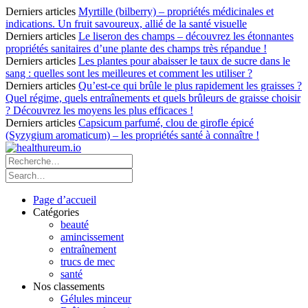
Derniers articles
Myrtille (bilberry) – propriétés médicinales et
indications. Un fruit savoureux, allié de la santé visuelle
Derniers articles
Le liseron des champs – découvrez les étonnantes
propriétés sanitaires d’une plante des champs très répandue !
Derniers articles
Les plantes pour abaisser le taux de sucre dans le
sang : quelles sont les meilleures et comment les utiliser ?
Derniers articles
Qu’est-ce qui brûle le plus rapidement les graisses ?
Quel régime, quels entraînements et quels brûleurs de graisse choisir
? Découvrez les moyens les plus efficaces !
Derniers articles
Capsicum parfumé, clou de girofle épicé
(Syzygium aromaticum) – les propriétés santé à connaître !
Page d’accueil
Catégories
beauté
amincissement
entraînement
trucs de mec
santé
Nos classements
Gélules minceur