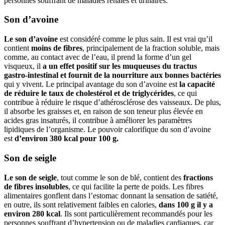
personnes souffrant de maladies rénales et urinaires.
Son d’avoine
Le son d’avoine
est considéré comme le plus sain. Il est vrai qu’il
contient
moins de fibres
, principalement de la fraction soluble, mais
comme, au contact avec de l’eau, il prend la forme d’un gel
visqueux, il
a un effet positif sur les muqueuses du tractus
gastro-intestinal et fournit de la nourriture aux bonnes bactéries
qui y vivent. Le principal avantage du son d’avoine est
la capacité
de réduire le taux de cholestérol et de triglycérides
, ce qui
contribue à réduire le risque d’athérosclérose des vaisseaux. De plus,
il absorbe les graisses et, en raison de son teneur plus élevée en
acides gras insaturés, il contribue à améliorer les paramètres
lipidiques de l’organisme. Le pouvoir calorifique du son d’avoine
est
d’environ 380 kcal pour 100 g.
Son de seigle
Le son de seigle
, tout comme le son de blé, contient des
fractions
de fibres insolubles
, ce qui facilite la perte de poids. Les fibres
alimentaires gonflent dans l’estomac donnant la sensation de satiété,
en outre, ils sont relativement faibles en calories,
dans 100 g il y a
environ 280 kcal
. Ils sont particulièrement recommandés pour les
personnes souffrant d’hypertension ou de maladies cardiaques, car