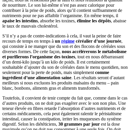
de nourriture. Le son lui-même n’est pas assez calorique pour
contribuer à la prise de poids, alors qu’il contient suffisamment de
nutriments pour ne pas affaiblir l’organisme. En même temps, il
apaise les intestins
, absorbe les toxines,
élimine les dépôts
, abaisse
le taux de mauvais cholestérol.
S’il n’y a pas de contre-indications à cela, il vaut la peine de faire
recours de temps en temps à
un
régime
céréalier d’une journée
,
qui consiste à ne manger que du son et des flocons de céréales sous
diverses formes. De cette façon,
nous accélérerons le métabolisme
et purifierons l’organisme des toxines
, tout en nous débarrassant
d’un demi-kilo jusqu’à un kilo de poids. Il est certainement
souhaitable d’ajouter du son de céréales dans le menu quotidien, non
seulement pour la perte de poids, mais simplement
comme
ingrédient d’une alimentation saine
. Les résultats seront d’autant
meilleurs si nous excluons les produits malsains du menu – pain
blanc, bonbons, aliments gras et aliments transformés.
Toutefois, il convient de tenir compte du fait que, comme dans le cas
d’autres produits, on ne doit pas exagérer avec le son non plus. Une
teneur élevée en fibres retarde l’absorption d’autres nutriments et de
certains médicaments, cela peut également ralentir le péristaltisme
intestinal, causer la constipation, irriter les muqueuses du système
digestif. Selon les diététiciens,
30 grammes par jour
est la dose
maximale qu’on ne doit pas consommer à une seule fois. On doit