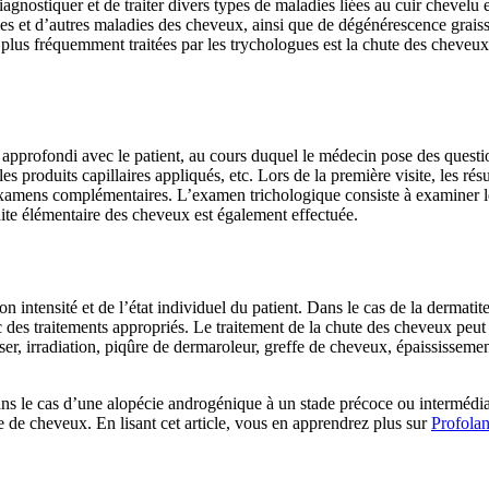
diagnostiquer et de traiter divers types de maladies liées au cuir cheve
ules et d’autres maladies des cheveux, ainsi que de dégénérescence grai
plus fréquemment traitées par les trychologues est la chute des cheveux 
n approfondi avec le patient, au cours duquel le médecin pose des questio
s produits capillaires appliqués, etc. Lors de la première visite, les ré
 examens complémentaires. L’examen trichologique consiste à examiner le
dite élémentaire des cheveux est également effectuée.
 intensité et de l’état individuel du patient. Dans le cas de la dermati
des traitements appropriés. Le traitement de la chute des cheveux peut 
aser, irradiation, piqûre de dermaroleur, greffe de cheveux, épaississem
ns le cas d’une alopécie androgénique à un stade précoce ou intermédiai
e de cheveux. En lisant cet article, vous en apprendrez plus sur
Profola