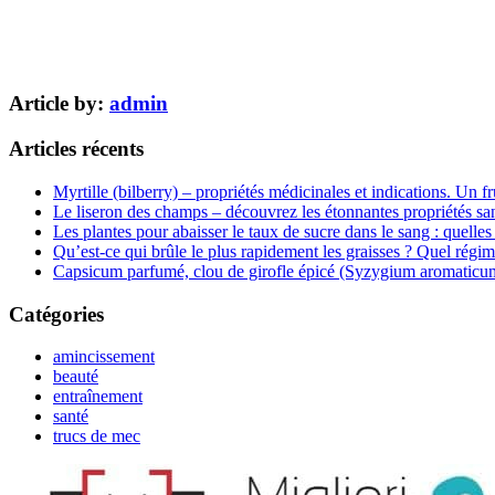
Article by:
admin
Articles récents
Myrtille (bilberry) – propriétés médicinales et indications. Un fr
Le liseron des champs – découvrez les étonnantes propriétés san
Les plantes pour abaisser le taux de sucre dans le sang : quelles 
Qu’est-ce qui brûle le plus rapidement les graisses ? Quel régim
Capsicum parfumé, clou de girofle épicé (Syzygium aromaticum) 
Catégories
amincissement
beauté
entraînement
santé
trucs de mec