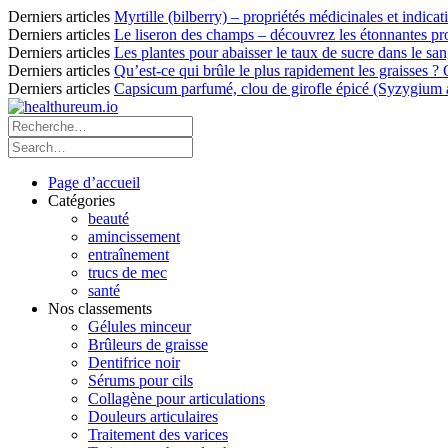
Derniers articles
Myrtille (bilberry) – propriétés médicinales et indicat
Derniers articles
Le liseron des champs – découvrez les étonnantes pro
Derniers articles
Les plantes pour abaisser le taux de sucre dans le sang
Derniers articles
Qu’est-ce qui brûle le plus rapidement les graisses ?
Derniers articles
Capsicum parfumé, clou de girofle épicé (Syzygium ar
Page d’accueil
Catégories
beauté
amincissement
entraînement
trucs de mec
santé
Nos classements
Gélules minceur
Brûleurs de graisse
Dentifrice noir
Sérums pour cils
Collagène pour articulations
Douleurs articulaires
Traitement des varices