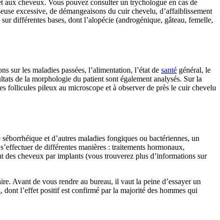
lu et aux cheveux. Vous pouvez consulter un trychologue en cas de
sseuse excessive, de démangeaisons du cuir chevelu, d’affaiblissement
sur différentes bases, dont l’alopécie (androgénique, gâteau, femelle,
ns sur les maladies passées, l’alimentation, l’état de
santé
général, le
sultats de la morphologie du patient sont également analysés. Sur la
s follicules pileux au microscope et à observer de près le cuir chevelu
te séborrhéique et d’autres maladies fongiques ou bactériennes, un
s’effectuer de différentes manières : traitements hormonaux,
ent des cheveux par implants (vous trouverez plus d’informations sur
re. Avant de vous rendre au bureau, il vaut la peine d’essayer un
n
, dont l’effet positif est confirmé par la majorité des hommes qui