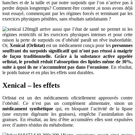
hanches et de la taille et par notre surpoids que l’on n’arrive pas à
perdre depuis longtemps? Comment être content ,si nous avons déjà
tout essayé, commençant par les régimes forcés et terminant par les
exercices physiques pénibles, sans résultats
satisfaisants ?
Il arrive aussi que l’état de santé ne permet ni les
régimes restrictifs ni les exercices physiques intenses et pour cette
raison la perte de surpoids ou d’obésité paraît un rêve inabordable.
Or,
Xenical (Orlistat)
est un médicament conçu pour les
personnes
souffrant du surpoids significatif qui n’ont pas réussi à maigrir
de façon traditionnelle. Grâce à la substance active appelée
orlistat, le produit réduit l’absorption des lipides même de 30
%,
suite à quoi ils ne s’accumulent pas dans l’oranisme
. En résultat,
le poids baisse et en plus les effets sont durables.
Xenical – les effets
Orlistat est un des médicaments oficiellement approuvés contre
l’obésité. Ce n’est pas un complément alimentaire, sinon un
médicament synthètique
qui, en bloquant l’activité de la lipase
(une enzyme digérante les graisses), empêche l’assimilation des
graisses. En résultat, au lieu d’être accumulées elles sont expulsées
avec d’autres résidus du métabolisme.