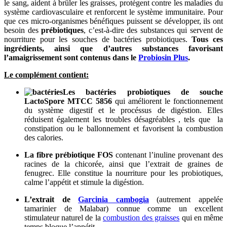
le sang, aident à brûler les graisses, protègent contre les maladies du
système cardiovasculaire et renforcent le système immunitaire. Pour
que ces micro-organismes bénéfiques puissent se développer, ils ont
besoin des
prébiotiques
, c’est-à-dire des substances qui servent de
nourriture pour les souches de bactéries probiotiques.
Tous ces
ingrédients, ainsi que d’autres substances favorisant
l’amaigrissement sont contenus dans le
Probiosin Plus
.
Le complément contient:
Les bactéries probiotiques de souche
LactoSpore MTCC 5856
qui améliorent le fonctionnement
du système digestif et le procéssus de digéstion. Elles
réduisent également les troubles désagréables , tels que la
constipation ou le ballonnement et favorisent la combustion
des calories.
La fibre prébiotique FOS
contenant l’inuline provenant des
racines de la chicorée, ainsi que l’extrait de graines de
fenugrec. Elle constitue la nourriture pour les probiotiques,
calme l’appétit et stimule la digéstion.
L’extrait de
Garcinia cambogia
(autrement appelée
tamarinier de Malabar) connue comme un excellent
stimulateur naturel de la
combustion des graisses
qui en même
temps bloque l’appétit.