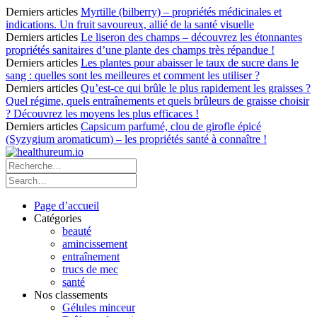
Derniers articles
Myrtille (bilberry) – propriétés médicinales et
indications. Un fruit savoureux, allié de la santé visuelle
Derniers articles
Le liseron des champs – découvrez les étonnantes
propriétés sanitaires d’une plante des champs très répandue !
Derniers articles
Les plantes pour abaisser le taux de sucre dans le
sang : quelles sont les meilleures et comment les utiliser ?
Derniers articles
Qu’est-ce qui brûle le plus rapidement les graisses ?
Quel régime, quels entraînements et quels brûleurs de graisse choisir
? Découvrez les moyens les plus efficaces !
Derniers articles
Capsicum parfumé, clou de girofle épicé
(Syzygium aromaticum) – les propriétés santé à connaître !
Page d’accueil
Catégories
beauté
amincissement
entraînement
trucs de mec
santé
Nos classements
Gélules minceur