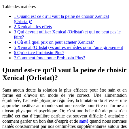
Table des matières
1
Quand est-ce qu’il vaut la peine de choisir Xenical
(Orlistat)?
2
Xenical – les effets
3
Qui devrait utiliser Xenical (Orlistat) et qui ne peut pas le
faire?
4
Où et à quel prix on peut acheter Xenical?
5
Xenical (Orlistat) vs autres remèdes pour l’amaigrissement
6
Qu’est-ce Probiosin Plus?
7
Comment fonctionne Probiosin Plus?
Quand est-ce qu’il vaut la peine de choisir
Xenical
(
Orlistat)?
Sans aucun doute la solution la plus efficace pour être sain et en
forme est d’avoir un mode de vie correct. Une alimentation
équilibrée, l’activité physique régulière, la limitation du stress et une
approche positive au monde sont une recette pour être en forme au
niveau physique et psychique. Or, c’est une belle théorie puisqu’en
réalité cet état d’équilibre parfaite est souvent difficile à atteindre :
comment garder un bon état d’esprit et de
santé
quand nous sommes
hantés constamment par nos centimètres supplémentaires autour des