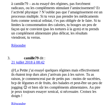
à camille79 – as-tu essayé des régimes, pas forcément
radicaux, ou les compléments stimulant l’amincissement? Et
l’activité physique ? N’oublie pas que l’amaigrissement est un
processus multiple. Si tu veux pas prendre les médicaments
forts comme xenical orlistat, t’es pas obligée de le faire. Si tu
limites la consommation des calories, tu bouges un peu de
façon qui te convient (pas les tortures à la gym) et tu prends
un complément alimentaire plus délicat, les résultats
viendront, tu verras.
Répondre
camille79
dit :
21 juillet 2018 à 08:42
@La Petite j’ai essayé quelques régimes mais effectivement
ils étaient trop durs alors j’arrivais pas à les suivre. Tu as
raison, je commencerai par de petits pas : moins de sucréries,
bcp de légumes et de fruits, des balades et peut-être un peu de
jogging 😉 et bien sûr les compléments alimentaires. Au pire
je peux toujours essayer xenical, si nécessaire. Croisez les
doigts !
Répondre