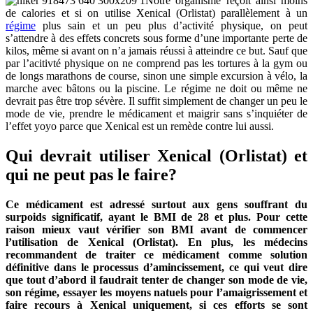
Notre organisme reçoit ainsi moins
de calories et si on utilise Xenical (Orlistat) parallèlement à un
régime
plus sain et un peu plus d’activité physique, on peut
s’attendre à des effets concrets sous forme d’une importante perte de
kilos, même si avant on n’a jamais réussi à atteindre ce but. Sauf que
par l’acitivté physique on ne comprend pas les tortures à la gym ou
de longs marathons de course, sinon une simple excursion à vélo, la
marche avec bâtons ou la piscine. Le régime ne doit ou même ne
devrait pas être trop sévère. Il suffit simplement de changer un peu le
mode de vie, prendre le médicament et maigrir sans s’inquiéter de
l’effet yoyo parce que Xenical est un remède contre lui aussi.
Qui devrait utiliser Xenical (Orlistat) et
qui ne peut pas le faire?
Ce médicament est adressé surtout aux gens souffrant du
surpoids significatif, ayant le BMI de 28 et plus. Pour cette
raison mieux vaut vérifier son BMI avant de commencer
l’utilisation de Xenical (Orlistat). En plus, les médecins
recommandent de traiter ce médicament comme solution
définitive dans le processus d’amincissement, ce qui veut dire
que tout d’abord il faudrait tenter de changer son mode de vie,
son régime, essayer les moyens natuels pour l’amaigrissement et
faire recours à Xenical uniquement, si ces efforts se sont