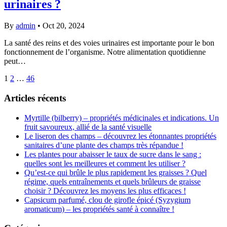
urinaires ?
By
admin
•
Oct 20, 2024
La santé des reins et des voies urinaires est importante pour le bon
fonctionnement de l’organisme. Notre alimentation quotidienne
peut…
1
2
…
46
Articles récents
Myrtille (bilberry) – propriétés médicinales et indications. Un
fruit savoureux, allié de la santé visuelle
Le liseron des champs – découvrez les étonnantes propriétés
sanitaires d’une plante des champs très répandue !
Les plantes pour abaisser le taux de sucre dans le sang :
quelles sont les meilleures et comment les utiliser ?
Qu’est-ce qui brûle le plus rapidement les graisses ? Quel
régime, quels entraînements et quels brûleurs de graisse
choisir ? Découvrez les moyens les plus efficaces !
Capsicum parfumé, clou de girofle épicé (Syzygium
aromaticum) – les propriétés santé à connaître !