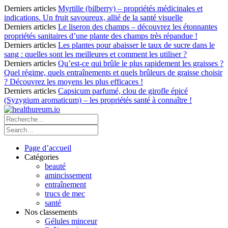
Derniers articles
Myrtille (bilberry) – propriétés médicinales et
indications. Un fruit savoureux, allié de la santé visuelle
Derniers articles
Le liseron des champs – découvrez les étonnantes
propriétés sanitaires d’une plante des champs très répandue !
Derniers articles
Les plantes pour abaisser le taux de sucre dans le
sang : quelles sont les meilleures et comment les utiliser ?
Derniers articles
Qu’est-ce qui brûle le plus rapidement les graisses ?
Quel régime, quels entraînements et quels brûleurs de graisse choisir
? Découvrez les moyens les plus efficaces !
Derniers articles
Capsicum parfumé, clou de girofle épicé
(Syzygium aromaticum) – les propriétés santé à connaître !
Page d’accueil
Catégories
beauté
amincissement
entraînement
trucs de mec
santé
Nos classements
Gélules minceur