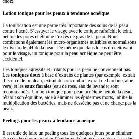
choix.
Lotion tonique pour les peaux à tendance acnéique
La tonification est une partie très importante des soins de la peau
contre l’acné. S’essuyer le visage avec le tonique rafraîchit le teint,
nettoie les pores et élimine l’excès de gras de la peau. Nous
combattons également les micro-organismes nuisibles et normalisons
le niveau de pH de la peau. De même que dans le cas du nettoyant
pour le visage, un tonique pour la peau acnéique ne peut être
accidentel.
Les toniques agressifs et irritants pour la peau ne conviennent pas.
Les
toniques doux
à base d’extraits de plantes (par exemple, extrait
d’écorce de bouleau, extrait de concombre, extrait de bardane, aloe
vera) et les
eaux florales
(eau de rose, eau de lavande) sont
recommandés. Un bon tonique pour peau acnéique nettoie la peau,
rétablit son équilibre, aide à éliminer les épidermes morts, inhibe la
multiplication des bactéries, mais ne dessèche pas et ne charge pas la
peau.
Peelings pour les peaux à tendance acnéique
Il est utile de faire un peeling tous les quelques jours pour éliminer
l’excès de sébum, exfolier l’épiderme kératinisé, se débarrasser des