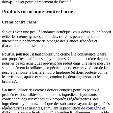
dois-je utiliser pour le traitement de l’acné ?
Produits cosmétiques contre l’acné
Crème contre l’acné
Si vous avez une peau à tendance acnéique, vous devez tout d’abord
éviter les crèmes grasses et lourdes, car elles peuvent en outre
intensifier le phénomène de blocage des glandes sébacées et
d’accumulation de sébum.
Pour la journée
, il faut choisir une crème à la consistance légère,
aux propriétés matifiantes et hydratantes. Une bonne crème de jour
pour les peaux acnéiques prévient (ou réduit dans une large mesure)
simultanément la brillance, empêche la perte excessive d’eau de la
peau et renforce la barrière hydro-lipidique (et donc protège contre
les irritations, apaise et calme, combat les démangeaisons et les
brûlures).
La nuit
, utilisez des crèmes douces conçues pour les peaux à
problèmes et sensibles, qui, outre des ingrédients hydratants,
contiennent des substances aux propriétés régénératrices. des
ingrédients hydratants, ainsi que des substances ayant des propriétés
régénératrices et lissantes, stimulant la production de
collagène
et
d’élastine (comme le vitamine C, vitamine E, allantoïne, zinc, acide