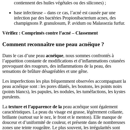
contiennent des huiles végétales ou des silicones) ;
base infectieuse – dans ce cas, l’acné est causée par une
infection par des bactéries Propionibacterium acnes, des
champignons P. granulosum, P. avidum ou Malassezia furfur.
Vérifiez : Comprimés contre l’acné – Classement
Comment reconnaître une peau acnéique ?
Dans le cas d’une peau
acnéique
, nous sommes confrontés à
l’apparition constante de modifications et d’inflammations cutanées
provoquant des rougeurs, des inflammations de la peau, des
sensations de brûlure désagréables et une gêne.
Les imperfections les plus fréquemment observées accompagnant la
peau acnéique sont : les pores dilatés, les boutons, les points noirs
(points blancs), les papules, les nodules, les tuméfactions, les kystes
purulents.
La
texture et l’apparence de la
peau acnéique sont également
caractéristiques. La peau du visage est grasse, légèrement collante,
brillante (surtout sur le nez, le front et le menton). Elle manque de
douceur et d’uniformité de couleur, et présente dans de nombreuses
zones une teinte rougeâtre. Le plus souvent, les irrégularités sont