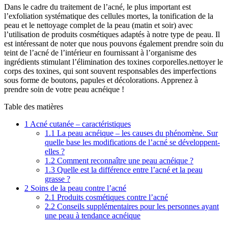
Dans le cadre du traitement de l’acné, le plus important est
l’exfoliation systématique des cellules mortes, la tonification de la
peau et le nettoyage complet de la peau (matin et soir) avec
l’utilisation de produits cosmétiques adaptés à notre type de peau. Il
est intéressant de noter que nous pouvons également prendre soin du
teint de l’acné de l’intérieur en fournissant à l’organisme des
ingrédients stimulant l’élimination des toxines corporelles.nettoyer le
corps des toxines, qui sont souvent responsables des imperfections
sous forme de boutons, papules et décolorations. Apprenez à
prendre soin de votre peau acnéique !
Table des matières
1
Acné cutanée – caractéristiques
1.1
La peau acnéique – les causes du phénomène. Sur
quelle base les modifications de l’acné se développent-
elles ?
1.2
Comment reconnaître une peau acnéique ?
1.3
Quelle est la différence entre l’acné et la peau
grasse ?
2
Soins de la peau contre l’acné
2.1
Produits cosmétiques contre l’acné
2.2
Conseils supplémentaires pour les personnes ayant
une peau à tendance acnéique