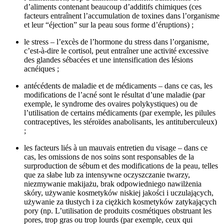
d’aliments contenant beaucoup d’additifs chimiques (ces
facteurs entraînent l’accumulation de toxines dans l’organisme
et leur “éjection” sur la peau sous forme d’éruptions) ;
le stress – l’excès de l’hormone du stress dans l’organisme,
c’est-à-dire le cortisol, peut entraîner une activité excessive
des glandes sébacées et une intensification des lésions
acnéiques ;
antécédents de maladie et de médicaments – dans ce cas, les
modifications de l’acné sont le résultat d’une maladie (par
exemple, le syndrome des ovaires polykystiques) ou de
l’utilisation de certains médicaments (par exemple, les pilules
contraceptives, les stéroïdes anabolisants, les antituberculeux)
;
les facteurs liés à un mauvais entretien du visage – dans ce
cas, les omissions de nos soins sont responsables de la
surproduction de sébum et des modifications de la peau, telles
que za słabe lub za intensywne oczyszczanie twarzy,
niezmywanie makijażu, brak odpowiedniego nawilżenia
skóry, używanie kosmetyków niskiej jakości i uczulających,
używanie za tłustych i za ciężkich kosmetyków zatykających
pory (np. L’utilisation de produits cosmétiques obstruant les
pores, trop gras ou trop lourds (par exemple, ceux qui