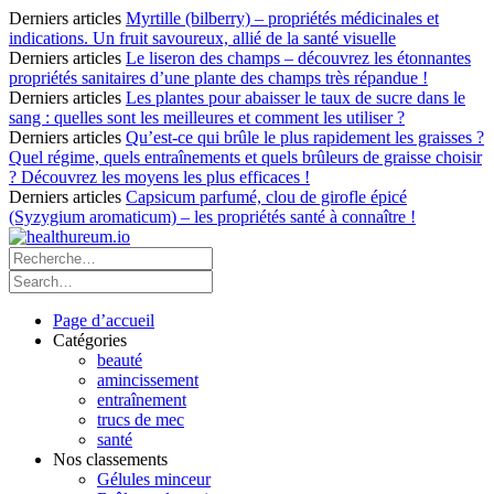
Derniers articles
Myrtille (bilberry) – propriétés médicinales et
indications. Un fruit savoureux, allié de la santé visuelle
Derniers articles
Le liseron des champs – découvrez les étonnantes
propriétés sanitaires d’une plante des champs très répandue !
Derniers articles
Les plantes pour abaisser le taux de sucre dans le
sang : quelles sont les meilleures et comment les utiliser ?
Derniers articles
Qu’est-ce qui brûle le plus rapidement les graisses ?
Quel régime, quels entraînements et quels brûleurs de graisse choisir
? Découvrez les moyens les plus efficaces !
Derniers articles
Capsicum parfumé, clou de girofle épicé
(Syzygium aromaticum) – les propriétés santé à connaître !
Page d’accueil
Catégories
beauté
amincissement
entraînement
trucs de mec
santé
Nos classements
Gélules minceur