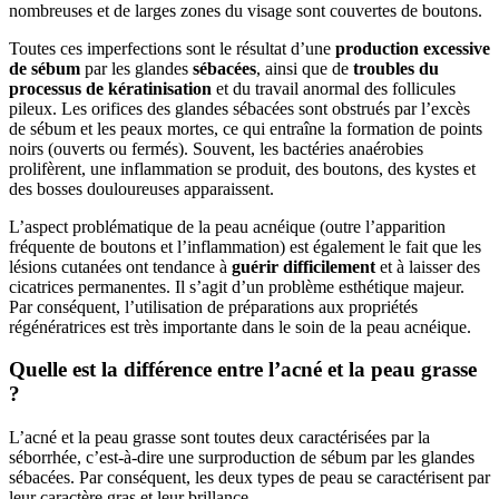
nombreuses et de larges zones du visage sont couvertes de boutons.
Toutes ces imperfections sont le résultat d’une
production excessive
de sébum
par les glandes
sébacées
, ainsi que de
troubles du
processus de kératinisation
et du travail anormal des follicules
pileux. Les orifices des glandes sébacées sont obstrués par l’excès
de sébum et les peaux mortes, ce qui entraîne la formation de points
noirs (ouverts ou fermés). Souvent, les bactéries anaérobies
prolifèrent, une inflammation se produit, des boutons, des kystes et
des bosses douloureuses apparaissent.
L’aspect problématique de la peau acnéique (outre l’apparition
fréquente de boutons et l’inflammation) est également le fait que les
lésions cutanées ont tendance à
guérir difficilement
et à laisser des
cicatrices permanentes. Il s’agit d’un problème esthétique majeur.
Par conséquent, l’utilisation de préparations aux propriétés
régénératrices est très importante dans le soin de la peau acnéique.
Quelle est la différence entre l’acné et la peau grasse
?
L’acné et la peau grasse sont toutes deux caractérisées par la
séborrhée, c’est-à-dire une surproduction de sébum par les glandes
sébacées. Par conséquent, les deux types de peau se caractérisent par
leur caractère gras et leur brillance.