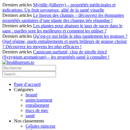
Derniers articles
Myrtille (bilberry) – propriétés médicinales et
indications. Un fruit savoureux, allié de la santé visuelle
Derniers articles
Le liseron des champs – découvrez les étonnantes
propriétés sanitaires d’une plante des champs très répandue !
Derniers articles
Les plantes pour abaisser le taux de sucre dans le
sang : quelles sont les meilleures et comment les utiliser ?
Derniers articles
Qu’est-ce qui brûle le plus rapidement les graisses ?
Quel régime, quels entraînements et quels brûleurs de graisse choisir
? Découvrez les moyens les plus efficaces !
Derniers articles
Capsicum parfumé, clou de girofle épicé
(Syzygium aromaticum) – les propriétés santé à connaître !
Page d’accueil
Catégories
beauté
amincissement
entraînement
trucs de mec
santé
Nos classements
Gélules minceur