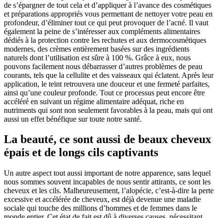
de s’épargner de tout cela et d’appliquer à l’avance des cosmétiques
et préparations appropriés vous permettant de nettoyer votre peau en
profondeur, d’éliminer tout ce qui peut provoquer de l’acné. Il vaut
également la peine de s’intéresser aux compléments alimentaires
dédiés à la protection contre les rechutes et aux dermocosmétiques
modernes, des crèmes entièrement basées sur des ingrédients
naturels dont l’utilisation est sûre à 100 %. Grâce à eux, nous
pouvons facilement nous débarrasser d’autres problèmes de peau
courants, tels que la cellulite et des vaisseaux qui éclatent. Après leur
application, le teint retrouvera une douceur et une fermeté parfaites,
ainsi qu’une couleur profonde. Tout ce processus peut encore être
accéléré en suivant un régime alimentaire adéquat, riche en
nutriments qui sont non seulement favorables à la peau, mais qui ont
aussi un effet bénéfique sur toute notre santé.
La beauté, ce sont aussi de beaux cheveux
épais et de longs cils captivants
Un autre aspect tout aussi important de notre apparence, sans lequel
nous sommes souvent incapables de nous sentir attirants, ce sont les
cheveux et les cils. Malheureusement, l’alopécie, c’est-à-dire la perte
excessive et accélérée de cheveux, est déjà devenue une maladie
sociale qui touche des millions d’hommes et de femmes dans le
monde entier. Cet état de fait est dû à diverses causes, nécessitant