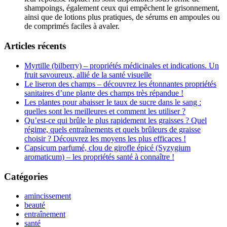
shampoings, également ceux qui empêchent le grisonnement,
ainsi que de lotions plus pratiques, de sérums en ampoules ou
de comprimés faciles à avaler.
Articles récents
Myrtille (bilberry) – propriétés médicinales et indications. Un
fruit savoureux, allié de la santé visuelle
Le liseron des champs – découvrez les étonnantes propriétés
sanitaires d’une plante des champs très répandue !
Les plantes pour abaisser le taux de sucre dans le sang :
quelles sont les meilleures et comment les utiliser ?
Qu’est-ce qui brûle le plus rapidement les graisses ? Quel
régime, quels entraînements et quels brûleurs de graisse
choisir ? Découvrez les moyens les plus efficaces !
Capsicum parfumé, clou de girofle épicé (Syzygium
aromaticum) – les propriétés santé à connaître !
Catégories
amincissement
beauté
entraînement
santé