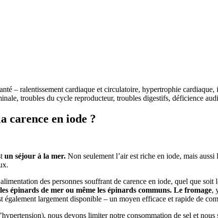
té – ralentissement cardiaque et circulatoire, hypertrophie cardiaque, i
nale, troubles du cycle reproducteur, troubles digestifs, déficience audi
a carence en iode ?
st
un séjour à la mer.
Non seulement l’air est riche en iode, mais aussi 
ux.
’alimentation des personnes souffrant de carence en iode, quel que soit 
 les épinards de mer ou même les épinards communs. Le fromage
,
st également largement disponible – un moyen efficace et rapide de com
l’hypertension), nous devons limiter notre consommation de sel et nou