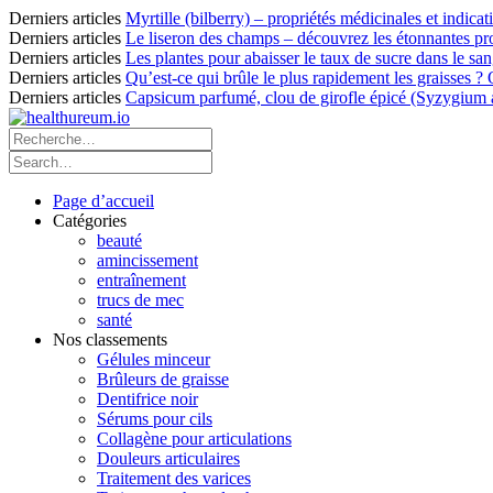
Derniers articles
Myrtille (bilberry) – propriétés médicinales et indicat
Derniers articles
Le liseron des champs – découvrez les étonnantes pro
Derniers articles
Les plantes pour abaisser le taux de sucre dans le sang
Derniers articles
Qu’est-ce qui brûle le plus rapidement les graisses ?
Derniers articles
Capsicum parfumé, clou de girofle épicé (Syzygium ar
Page d’accueil
Catégories
beauté
amincissement
entraînement
trucs de mec
santé
Nos classements
Gélules minceur
Brûleurs de graisse
Dentifrice noir
Sérums pour cils
Collagène pour articulations
Douleurs articulaires
Traitement des varices