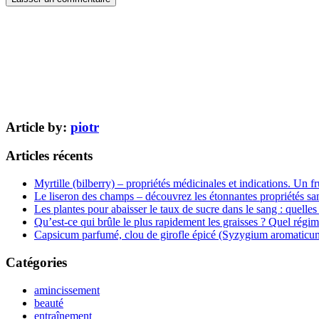
Article by:
piotr
Articles récents
Myrtille (bilberry) – propriétés médicinales et indications. Un fr
Le liseron des champs – découvrez les étonnantes propriétés san
Les plantes pour abaisser le taux de sucre dans le sang : quelles 
Qu’est-ce qui brûle le plus rapidement les graisses ? Quel régim
Capsicum parfumé, clou de girofle épicé (Syzygium aromaticum) 
Catégories
amincissement
beauté
entraînement