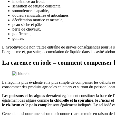
intolérance au froid,
sensation de fatigue constante,
somnolence et apathie,
douleurs musculaires et articulaires,
décélération motrice et mentale,
peau sèche et pâle,
perte de cheveux,
gonflement,
goitres.
L’hypothyroïdie non traitée entraîne de graves conséquences pour la san
l’organisme et, par suite, accumulation de liquide dans la cavité abdomi
La carence en iode – comment compenser l
La façon la plus évidente et la plus simple de compenser les déficits e
consommer des produits agricoles et laitiers et surtout du poisson loca
Les poissons et les algues
devraient également constituer la base de l
également des algues comme
la chlorelle et la spiruline, le
Fucus
et
le riz brun et le pain complet
sont également indiqués. Le sel iodé e
Cependant, si pour une raison quelconque (par exemple en raison de 