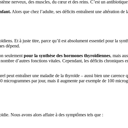
tème nerveux, des muscles, du cœur et des reins. C’est un antibiotique na
nfant.
Alors que chez l’adulte, ses déficits entraînent une altération de 
diens. Et à juste titre, parce qu’il est absolument essentiel pour la syn
mes dépend.
 non seulement
pour la synthèse des hormones thyroïdiennes
, mais au
nombre d’autres fonctions vitales. Cependant, les déficits chroniques e
urel peut entraîner une maladie de la thyroïde – aussi bien une carence 
 150 microgrammes par jour, mais il augmente par exemple de 100 microg
die. Nous avons alors affaire à des symptômes tels que :