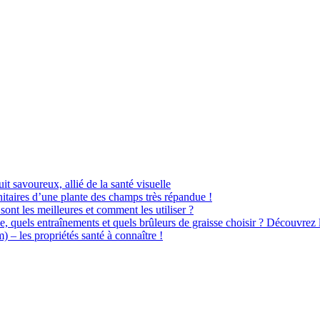
uit savoureux, allié de la santé visuelle
itaires d’une plante des champs très répandue !
sont les meilleures et comment les utiliser ?
e, quels entraînements et quels brûleurs de graisse choisir ? Découvrez 
– les propriétés santé à connaître !