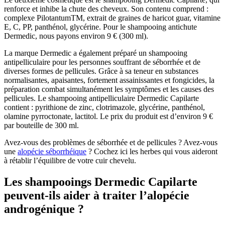
renforce et inhibe la chute des cheveux. Son contenu comprend :
complexe PilotantumTM, extrait de graines de haricot guar, vitamine
E, C, PP, panthénol, glycérine. Pour le shampooing antichute
Dermedic, nous payons environ 9 € (300 ml).
La marque Dermedic a également préparé un shampooing
antipelliculaire pour les personnes souffrant de séborrhée et de
diverses formes de pellicules. Grâce à sa teneur en substances
normalisantes, apaisantes, fortement assainissantes et fongicides, la
préparation combat simultanément les symptômes et les causes des
pellicules. Le shampooing antipelliculaire Dermedic Capilarte
contient : pyrithione de zinc, clotrimazole, glycérine, panthénol,
olamine pyrroctonate, lactitol. Le prix du produit est d’environ 9 €
par bouteille de 300 ml.
Avez-vous des problèmes de séborrhée et de pellicules ? Avez-vous
une
alopécie séborrhéique
? Cochez ici les herbes qui vous aideront
à rétablir l’équilibre de votre cuir chevelu.
Les shampooings Dermedic Capilarte
peuvent-ils aider à traiter l’alopécie
androgénique ?