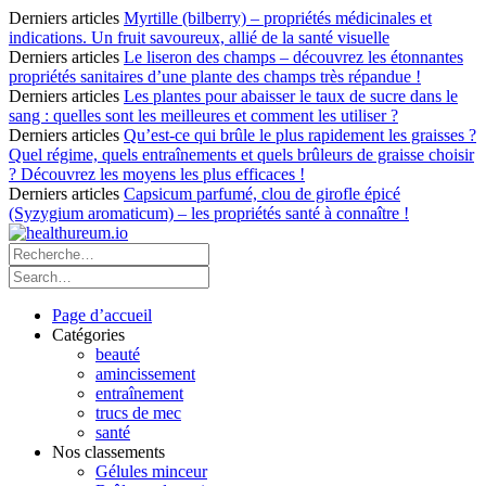
Derniers articles
Myrtille (bilberry) – propriétés médicinales et
indications. Un fruit savoureux, allié de la santé visuelle
Derniers articles
Le liseron des champs – découvrez les étonnantes
propriétés sanitaires d’une plante des champs très répandue !
Derniers articles
Les plantes pour abaisser le taux de sucre dans le
sang : quelles sont les meilleures et comment les utiliser ?
Derniers articles
Qu’est-ce qui brûle le plus rapidement les graisses ?
Quel régime, quels entraînements et quels brûleurs de graisse choisir
? Découvrez les moyens les plus efficaces !
Derniers articles
Capsicum parfumé, clou de girofle épicé
(Syzygium aromaticum) – les propriétés santé à connaître !
Page d’accueil
Catégories
beauté
amincissement
entraînement
trucs de mec
santé
Nos classements
Gélules minceur