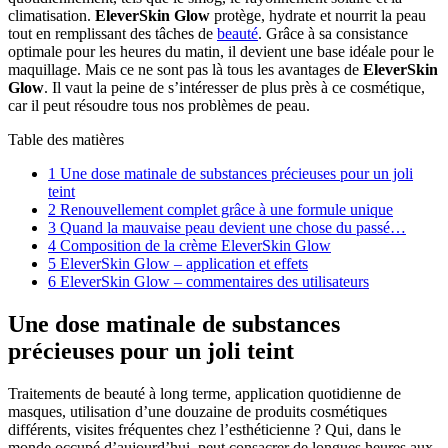
climatisation.
EleverSkin Glow
protège, hydrate et nourrit la peau
tout en remplissant des tâches de
beauté
. Grâce à sa consistance
optimale pour les heures du matin, il devient une base idéale pour le
maquillage. Mais ce ne sont pas là tous les avantages de
EleverSkin
Glow
. Il vaut la peine de s’intéresser de plus près à ce cosmétique,
car il peut résoudre tous nos problèmes de peau.
Table des matières
1
Une dose matinale de substances précieuses pour un joli
teint
2
Renouvellement complet grâce à une formule unique
3
Quand la mauvaise peau devient une chose du passé…
4
Composition de la crème EleverSkin Glow
5
EleverSkin Glow – application et effets
6
EleverSkin Glow – commentaires des utilisateurs
Une dose matinale de substances
précieuses pour un joli teint
Traitements de beauté à long terme, application quotidienne de
masques, utilisation d’une douzaine de produits cosmétiques
différents, visites fréquentes chez l’esthéticienne ? Qui, dans le
monde occupé d’aujourd’hui, peut consacrer de longues heures aux