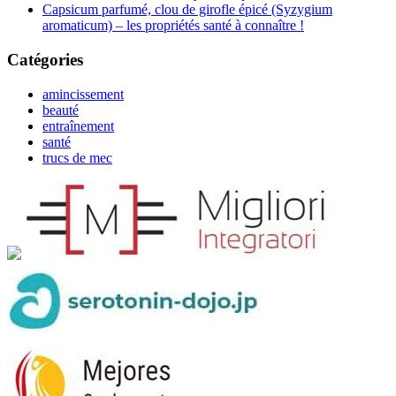
Capsicum parfumé, clou de girofle épicé (Syzygium
aromaticum) – les propriétés santé à connaître !
Catégories
amincissement
beauté
entraînement
santé
trucs de mec