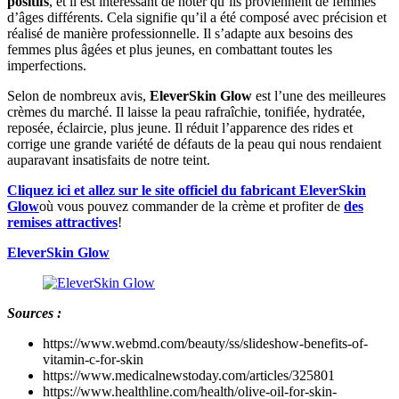
positifs
, et il est intéressant de noter qu’ils proviennent de femmes
d’âges différents. Cela signifie qu’il a été composé avec précision et
réalisé de manière professionnelle. Il s’adapte aux besoins des
femmes plus âgées et plus jeunes, en combattant toutes les
imperfections.
Selon de nombreux avis,
EleverSkin Glow
est l’une des meilleures
crèmes du marché. Il laisse la peau rafraîchie, tonifiée, hydratée,
reposée, éclaircie, plus jeune. Il réduit l’apparence des rides et
corrige une grande variété de défauts de la peau qui nous rendaient
auparavant insatisfaits de notre teint.
Cliquez ici et allez sur le site officiel du fabricant EleverSkin
Glow
où vous pouvez commander de la crème et profiter de
des
remises attractives
!
EleverSkin Glow
Sources :
https://www.webmd.com/beauty/ss/slideshow-benefits-of-
vitamin-c-for-skin
https://www.medicalnewstoday.com/articles/325801
https://www.healthline.com/health/olive-oil-for-skin-