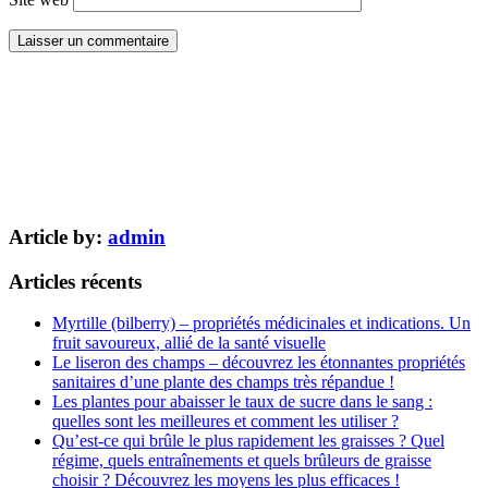
Article by:
admin
Articles récents
Myrtille (bilberry) – propriétés médicinales et indications. Un
fruit savoureux, allié de la santé visuelle
Le liseron des champs – découvrez les étonnantes propriétés
sanitaires d’une plante des champs très répandue !
Les plantes pour abaisser le taux de sucre dans le sang :
quelles sont les meilleures et comment les utiliser ?
Qu’est-ce qui brûle le plus rapidement les graisses ? Quel
régime, quels entraînements et quels brûleurs de graisse
choisir ? Découvrez les moyens les plus efficaces !