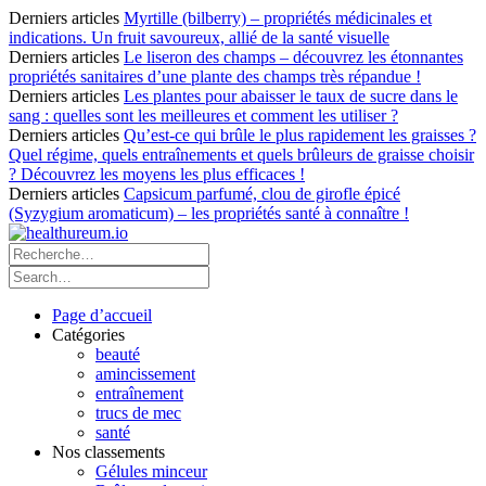
Derniers articles
Myrtille (bilberry) – propriétés médicinales et
indications. Un fruit savoureux, allié de la santé visuelle
Derniers articles
Le liseron des champs – découvrez les étonnantes
propriétés sanitaires d’une plante des champs très répandue !
Derniers articles
Les plantes pour abaisser le taux de sucre dans le
sang : quelles sont les meilleures et comment les utiliser ?
Derniers articles
Qu’est-ce qui brûle le plus rapidement les graisses ?
Quel régime, quels entraînements et quels brûleurs de graisse choisir
? Découvrez les moyens les plus efficaces !
Derniers articles
Capsicum parfumé, clou de girofle épicé
(Syzygium aromaticum) – les propriétés santé à connaître !
Page d’accueil
Catégories
beauté
amincissement
entraînement
trucs de mec
santé
Nos classements
Gélules minceur