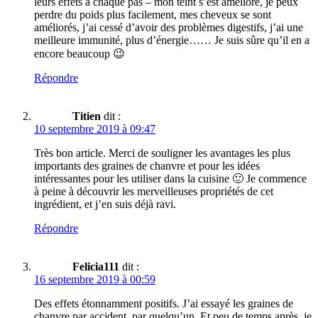
leurs effets à chaque pas – mon teint s’est amélioré, je peux
perdre du poids plus facilement, mes cheveux se sont
améliorés, j’ai cessé d’avoir des problèmes digestifs, j’ai une
meilleure immunité, plus d’énergie…… Je suis sûre qu’il en a
encore beaucoup 😉
Répondre
Titien
dit :
10 septembre 2019 à 09:47
Très bon article. Merci de souligner les avantages les plus
importants des graines de chanvre et pour les idées
intéressantes pour les utiliser dans la cuisine 🙂 Je commence
à peine à découvrir les merveilleuses propriétés de cet
ingrédient, et j’en suis déjà ravi.
Répondre
Felicia111
dit :
16 septembre 2019 à 00:59
Des effets étonnamment positifs. J’ai essayé les graines de
chanvre par accident, par quelqu’un. Et peu de temps après, je