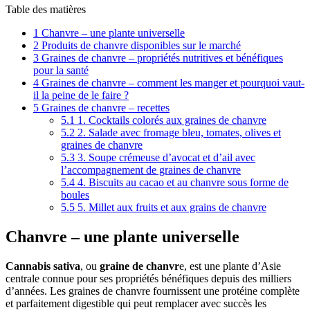
Table des matières
1
Chanvre – une plante universelle
2
Produits de chanvre disponibles sur le marché
3
Graines de chanvre – propriétés nutritives et bénéfiques
pour la santé
4
Graines de chanvre – comment les manger et pourquoi vaut-
il la peine de le faire ?
5
Graines de chanvre – recettes
5.1
1. Cocktails colorés aux graines de chanvre
5.2
2. Salade avec fromage bleu, tomates, olives et
graines de chanvre
5.3
3. Soupe crémeuse d’avocat et d’ail avec
l’accompagnement de graines de chanvre
5.4
4. Biscuits au cacao et au chanvre sous forme de
boules
5.5
5. Millet aux fruits et aux grains de chanvre
Chanvre – une plante universelle
Cannabis sativa
, ou
graine de chanvr
e, est une plante d’Asie
centrale connue pour ses propriétés bénéfiques depuis des milliers
d’années. Les graines de chanvre fournissent une protéine complète
et parfaitement digestible qui peut remplacer avec succès les