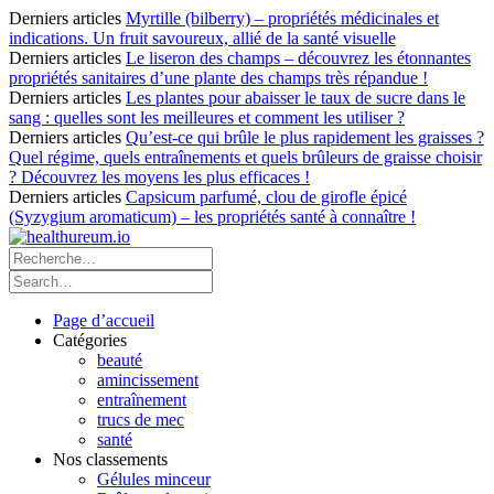
Derniers articles
Myrtille (bilberry) – propriétés médicinales et
indications. Un fruit savoureux, allié de la santé visuelle
Derniers articles
Le liseron des champs – découvrez les étonnantes
propriétés sanitaires d’une plante des champs très répandue !
Derniers articles
Les plantes pour abaisser le taux de sucre dans le
sang : quelles sont les meilleures et comment les utiliser ?
Derniers articles
Qu’est-ce qui brûle le plus rapidement les graisses ?
Quel régime, quels entraînements et quels brûleurs de graisse choisir
? Découvrez les moyens les plus efficaces !
Derniers articles
Capsicum parfumé, clou de girofle épicé
(Syzygium aromaticum) – les propriétés santé à connaître !
Page d’accueil
Catégories
beauté
amincissement
entraînement
trucs de mec
santé
Nos classements
Gélules minceur