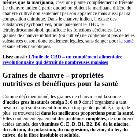
mêmes que la marijuana
, c’est une plante complètement différente.
Le chanvre indien à partir duquel on obtient la marijuana diffère du
chanvre cultivé non seulement par son apparence mais aussi par sa
composition chimique. Dans le chanvre indien, il existe des
substances psychoactives, principalement le THC, le
tétrahydrocannabinol, qui affecte les fonctions cérébrales. Les
graines de chanvre industriel (ou cultivé) ne contiennent pas de telles
substances et sont donc totalement légales, sans danger pour la
santé
et sans effets narcotiques.
Lisez aussi :
L’huile de CBD – un complément alimentaire
révolutionnaire qui détruit de nombreuses malaises
Graines de chanvre – propriétés
nutritives et bénéfiques pour la santé
Comme déjà mentionné, les graines de chanvre sont la source
d’acides gras insaturés oméga 3, 6 et 9
dont l’organisme a tant
besoin et qui sont souvent fournis en trop petite quantité, et qui, de
plus, se trouvent ici
dans les meilleures proportions pour la santé
.
Elles contiennent également
des protéines complètes
, de nombreux
acides aminés, des
vitamines C, E, D, B1, B2, B6, de la niacine,
du calcium, du potassium, du magnésium, du zinc, du fer, du
cuivre, de la fibre insoluble et soluble.