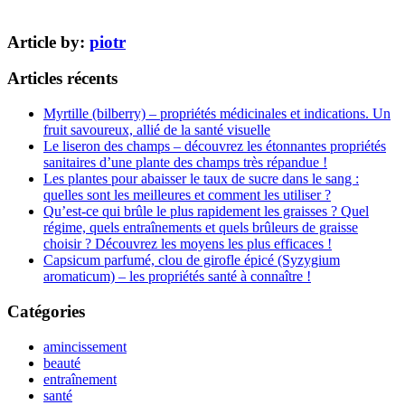
Article by:
piotr
Articles récents
Myrtille (bilberry) – propriétés médicinales et indications. Un
fruit savoureux, allié de la santé visuelle
Le liseron des champs – découvrez les étonnantes propriétés
sanitaires d’une plante des champs très répandue !
Les plantes pour abaisser le taux de sucre dans le sang :
quelles sont les meilleures et comment les utiliser ?
Qu’est-ce qui brûle le plus rapidement les graisses ? Quel
régime, quels entraînements et quels brûleurs de graisse
choisir ? Découvrez les moyens les plus efficaces !
Capsicum parfumé, clou de girofle épicé (Syzygium
aromaticum) – les propriétés santé à connaître !
Catégories
amincissement
beauté
entraînement
santé