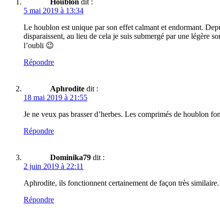
Houblon
dit :
5 mai 2019 à 13:34
Le houblon est unique par son effet calmant et endormant. Depuis
disparaissent, au lieu de cela je suis submergé par une légère s
l’oubli 😉
Répondre
Aphrodite
dit :
18 mai 2019 à 21:55
Je ne veux pas brasser d’herbes. Les comprimés de houblon fon
Répondre
Dominika79
dit :
2 juin 2019 à 22:11
Aphrodite, ils fonctionnent certainement de façon très similaire.
Répondre