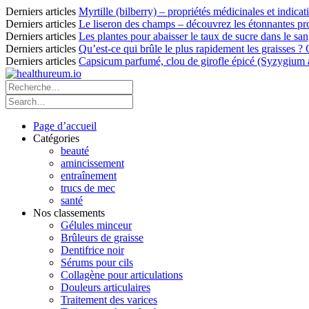
Derniers articles
Myrtille (bilberry) – propriétés médicinales et indicat
Derniers articles
Le liseron des champs – découvrez les étonnantes pro
Derniers articles
Les plantes pour abaisser le taux de sucre dans le sang
Derniers articles
Qu’est-ce qui brûle le plus rapidement les graisses ?
Derniers articles
Capsicum parfumé, clou de girofle épicé (Syzygium ar
Page d’accueil
Catégories
beauté
amincissement
entraînement
trucs de mec
santé
Nos classements
Gélules minceur
Brûleurs de graisse
Dentifrice noir
Sérums pour cils
Collagène pour articulations
Douleurs articulaires
Traitement des varices