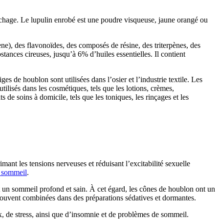
 séchage. Le lupulin enrobé est une poudre visqueuse, jaune orangé ou
ne), des flavonoïdes, des composés de résine, des triterpènes, des
ances cireuses, jusqu’à 6% d’huiles essentielles. Il contient
es de houblon sont utilisées dans l’osier et l’industrie textile. Les
tilisés dans les cosmétiques, tels que les lotions, crèmes,
de soins à domicile, tels que les toniques, les rinçages et les
imant les tensions nerveuses et réduisant l’excitabilité sexuelle
u sommeil
.
sent un sommeil profond et sain. À cet égard, les cônes de houblon ont un
t souvent combinées dans des préparations sédatives et dormantes.
x, de stress, ainsi que d’insomnie et de problèmes de sommeil.