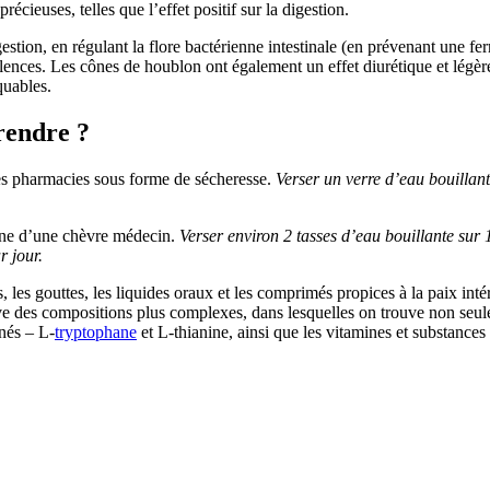
écieuses, telles que l’effet positif sur la digestion.
stion, en régulant la flore bactérienne intestinale (en prévenant une fe
ulences. Les cônes de houblon ont également un effet diurétique et légèr
quables.
rendre ?
les pharmacies sous forme de sécheresse.
Verser un verre d’eau bouillant
ine d’une chèvre médecin.
Verser environ 2 tasses d’eau bouillante sur 
r jour.
 les gouttes, les liquides oraux et les comprimés propices à la paix inté
uve des compositions plus complexes, dans lesquelles on trouve non seul
inés – L-
tryptophane
et L-thianine, ainsi que les vitamines et substance