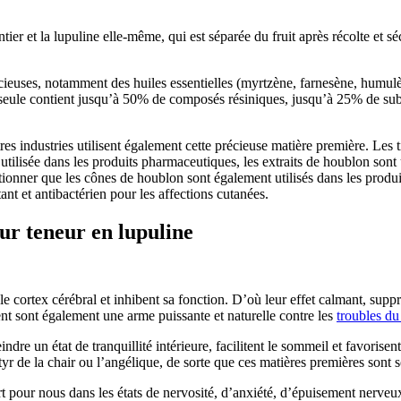
ntier et la lupuline elle-même, qui est séparée du fruit après récolte et
cieuses, notamment des huiles essentielles (myrtzène, farnesène, humulè
seule contient jusqu’à 50% de composés résiniques, jusqu’à 25% de subst
es industries utilisent également cette précieuse matière première. Les tig
utilisée dans les produits pharmaceutiques, les extraits de houblon sont u
nner que les cônes de houblon sont également utilisés dans les produits 
nt et antibactérien pour les affections cutanées.
eur teneur en lupuline
 le cortex cérébral et inhibent sa fonction. D’où leur effet calmant, suppr
ent sont également une arme puissante et naturelle contre les
troubles d
teindre un état de tranquillité intérieure, facilitent le sommeil et favori
rtyr de la chair ou l’angélique, de sorte que ces matières premières son
t pour nous dans les états de nervosité, d’anxiété, d’épuisement nerveu