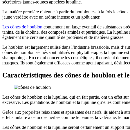
sécrétoires jaunes-rouges appelées lupuline.
La matière première obtenue à partir du houblon est à la fois le cône e
jaune verdâtre avec un arôme intense et un goût amer.
Les cônes de houblon
contiennent un large éventail de substances pré
tanins, de la choline, des composés aminés et puriniques. La lupuline 
également une certaine quantité de protéines et de matières grasses.
Le houblon est largement utilisé dans l’industrie brassicole, mais d’autr
cônes de houblon séchés sont utilisés en phytothérapie, la lupuline est 
shampooings. En ce qui concerne les cosmétiques, il convient de mentio
masques. Ils sont également efficaces comme agent apaisant, désinfecta
Caractéristiques des cônes de houblon et l
Les cônes de houblon et la lupuline, qui en fait partie, ont un effet sur
excessive. Les plantations de houblon et la lupuline qu’elles contienn
Grâce aux propriétés relaxantes et apaisantes des nerfs, ils aident à at
effet similaire à celui des herbes comme le baume, la valériane, le ma
Les cônes de houblon et la lupuline seront certainement un support for