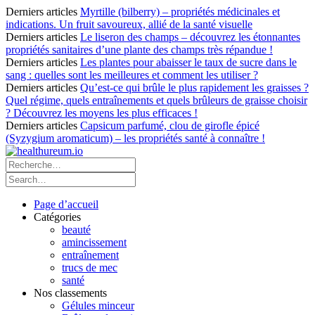
Derniers articles
Myrtille (bilberry) – propriétés médicinales et
indications. Un fruit savoureux, allié de la santé visuelle
Derniers articles
Le liseron des champs – découvrez les étonnantes
propriétés sanitaires d’une plante des champs très répandue !
Derniers articles
Les plantes pour abaisser le taux de sucre dans le
sang : quelles sont les meilleures et comment les utiliser ?
Derniers articles
Qu’est-ce qui brûle le plus rapidement les graisses ?
Quel régime, quels entraînements et quels brûleurs de graisse choisir
? Découvrez les moyens les plus efficaces !
Derniers articles
Capsicum parfumé, clou de girofle épicé
(Syzygium aromaticum) – les propriétés santé à connaître !
Page d’accueil
Catégories
beauté
amincissement
entraînement
trucs de mec
santé
Nos classements
Gélules minceur