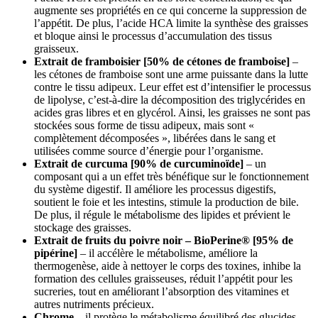
augmente ses propriétés en ce qui concerne la suppression de
l’appétit. De plus, l’acide HCA limite la synthèse des graisses
et bloque ainsi le processus d’accumulation des tissus
graisseux.
Extrait de framboisier [50% de cétones de framboise]
–
les cétones de framboise sont une arme puissante dans la lutte
contre le tissu adipeux. Leur effet est d’intensifier le processus
de lipolyse, c’est-à-dire la décomposition des triglycérides en
acides gras libres et en glycérol. Ainsi, les graisses ne sont pas
stockées sous forme de tissu adipeux, mais sont «
complètement décomposées », libérées dans le sang et
utilisées comme source d’énergie pour l’organisme.
Extrait de curcuma [90% de curcuminoïde]
– un
composant qui a un effet très bénéfique sur le fonctionnement
du système digestif. Il améliore les processus digestifs,
soutient le foie et les intestins, stimule la production de bile.
De plus, il régule le métabolisme des lipides et prévient le
stockage des graisses.
Extrait de fruits du poivre noir – BioPerine® [95% de
pipérine]
– il accélère le métabolisme, améliore la
thermogenèse, aide à nettoyer le corps des toxines, inhibe la
formation des cellules graisseuses, réduit l’appétit pour les
sucreries, tout en améliorant l’absorption des vitamines et
autres nutriments précieux.
Chrome
– il protège le métabolisme équilibré des glucides