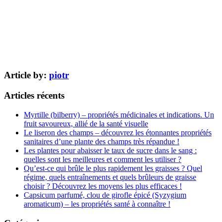
Article by:
piotr
Articles récents
Myrtille (bilberry) – propriétés médicinales et indications. Un
fruit savoureux, allié de la santé visuelle
Le liseron des champs – découvrez les étonnantes propriétés
sanitaires d’une plante des champs très répandue !
Les plantes pour abaisser le taux de sucre dans le sang :
quelles sont les meilleures et comment les utiliser ?
Qu’est-ce qui brûle le plus rapidement les graisses ? Quel
régime, quels entraînements et quels brûleurs de graisse
choisir ? Découvrez les moyens les plus efficaces !
Capsicum parfumé, clou de girofle épicé (Syzygium
aromaticum) – les propriétés santé à connaître !