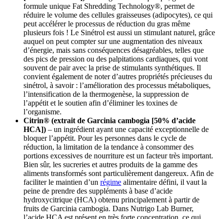
formule unique Fat Shredding Technology®, permet de
réduire le volume des cellules graisseuses (adipocytes), ce qui
peut accélérer le processus de réduction du gras même
plusieurs fois ! Le Sinétrol est aussi un stimulant naturel, grâce
auquel on peut compter sur une augmentation des niveaux
d’énergie, mais sans conséquences désagréables, telles que
des pics de pression ou des palpitations cardiaques, qui vont
souvent de pair avec la prise de stimulants synthétiques. Il
convient également de noter d’autres propriétés précieuses du
sinétrol, à savoir : l’amélioration des processus métaboliques,
l’intensification de la thermogenèse, la suppression de
l’appétit et le soutien afin d’éliminer les toxines de
l’organisme.
Citrin® (extrait de Garcinia cambogia [50% d’acide
HCA])
– un ingrédient ayant une capacité exceptionnelle de
bloquer l’appétit. Pour les personnes dans le cycle de
réduction, la limitation de la tendance à consommer des
portions excessives de nourriture est un facteur très important.
Bien sûr, les sucreries et autres produits de la gamme des
aliments transformés sont particulièrement dangereux. Afin de
faciliter le maintien d’un
régime
alimentaire défini, il vaut la
peine de prendre des suppléments à base d’acide
hydroxycitrique (HCA) obtenu principalement à partir de
fruits de Garcinia cambogia. Dans Nutrigo Lab Burner,
l’acide HCA est présent en très forte concentration, ce qui