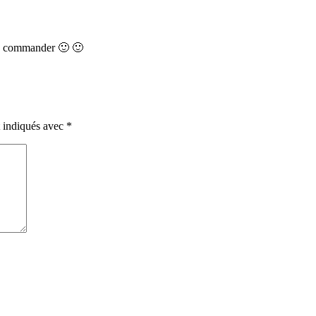
 le commander 🙂 🙂
t indiqués avec
*