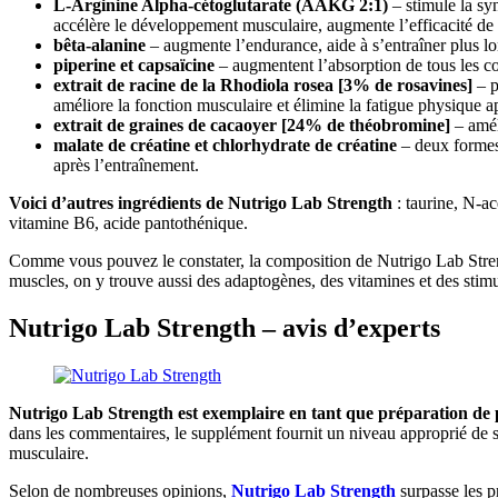
L-Arginine Alpha-cétoglutarate (AAKG 2:1)
– stimule la sy
accélère le développement musculaire, augmente l’efficacité de 
bêta-alanine
– augmente l’endurance, aide à s’entraîner plus lon
piperine et capsaïcine
– augmentent l’absorption de tous les c
extrait de racine de la Rhodiola rosea [3% de rosavines]
– p
améliore la fonction musculaire et élimine la fatigue physique a
extrait de graines de cacaoyer [24% de théobromine]
– amél
malate de créatine et chlorhydrate de créatine
– deux formes 
après l’entraînement.
Voici d’autres ingrédients de Nutrigo Lab Strength
: taurine, N-a
vitamine B6, acide pantothénique.
Comme vous pouvez le constater, la composition de Nutrigo Lab Strength
muscles, on y trouve aussi des adaptogènes, des vitamines et des sti
Nutrigo Lab Strength – avis d’experts
Nutrigo Lab Strength est exemplaire en tant que préparation de
dans les commentaires, le supplément fournit un niveau approprié de st
musculaire.
Selon de nombreuses opinions,
Nutrigo Lab Strength
surpasse les p