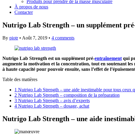
Produits pour prendre de la masse musculaire
À propos de nous
Contacter
Nutrigo Lab Strength – un supplément pré
By
piotr
•
Août 7, 2019
•
4 comments
Nutrigo Lab Strength est un supplément pré-
entraînement
qui pr
augmente la motivation et la concentration, tout en soutenant les
à haute capacité pour pouvoir ensuite, sans l’effet de l’épuisem
Table des matières
1
Nutrigo Lab Strength – une aide inestimable pour tous ceux qu
2
Nutrigo Lab Strength – composition de la préparation
3
Nutrigo Lab Strength – avis d’experts
4
Nutrigo Lab Strength – dosage, achat
Nutrigo Lab Strength – une aide inestimable