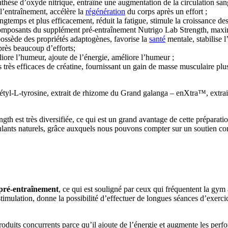
nthèse d’oxyde nitrique, entraîne une augmentation de la circulation san
l’entraînement, accélère la
régénération
du corps après un effort ;
gtemps et plus efficacement, réduit la fatigue, stimule la croissance des
omposants du supplément pré-entraînement Nutrigo Lab Strength, maximis
ossède des propriétés adaptogènes, favorise la
santé
mentale, stabilise 
près beaucoup d’efforts;
iore l’humeur, ajoute de l’énergie, améliore l’humeur ;
très efficaces de créatine, fournissant un gain de masse musculaire plu
cétyl-L-tyrosine, extrait de rhizome du Grand galanga – enXtra™, extrai
 est très diversifiée, ce qui est un grand avantage de cette préparation
mulants naturels, grâce auxquels nous pouvons compter sur un soutien c
 pré-entraînement
, ce qui est souligné par ceux qui fréquentent la gym
imulation, donne la possibilité d’effectuer de longues séances d’exercic
roduits concurrents parce qu’il ajoute de l’énergie et augmente les per