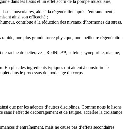
guine dans les tissus et un effet accru de la pompe musculaire,
 tissus musculaires, aide à la régénération après l’entraînement ;
ant ainsi son efficacité ;
l’humeur, contribue à la réduction des niveaux d’hormones du stress,
s rapide, une plus grande force physique, une meilleure régénération
t de racine de betterave – RedNite™, caféine, synéphrine, niacine,
. En plus des ingrédients typiques qui aident à construire les
omplet dans le processus de modelage du corps.
 ainsi que par les adeptes d’autres disciplines. Comme nous le lisons
e sans l’effet de découragement et de fatigue, accélère la croissance
formances d’entraînement, mais ne cause pas d’effets secondaires