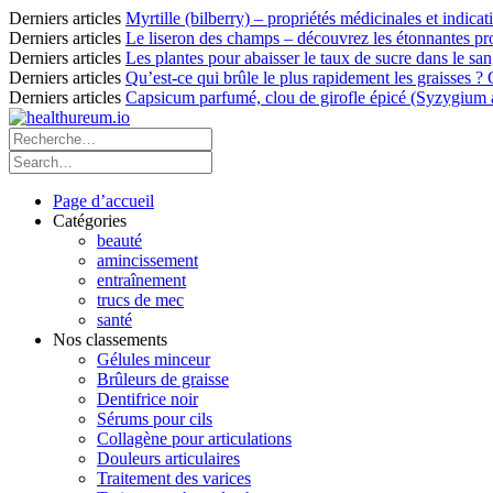
Derniers articles
Myrtille (bilberry) – propriétés médicinales et indicat
Derniers articles
Le liseron des champs – découvrez les étonnantes pro
Derniers articles
Les plantes pour abaisser le taux de sucre dans le sang
Derniers articles
Qu’est-ce qui brûle le plus rapidement les graisses ?
Derniers articles
Capsicum parfumé, clou de girofle épicé (Syzygium ar
Page d’accueil
Catégories
beauté
amincissement
entraînement
trucs de mec
santé
Nos classements
Gélules minceur
Brûleurs de graisse
Dentifrice noir
Sérums pour cils
Collagène pour articulations
Douleurs articulaires
Traitement des varices