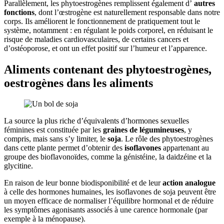
Parallèlement, les phytoestrogènes remplissent également d’
autres
fonctions
, dont l’œstrogène est naturellement responsable dans notre
corps. Ils améliorent le fonctionnement de pratiquement tout le
système, notamment : en régulant le poids corporel, en réduisant le
risque de maladies cardiovasculaires, de certains cancers et
d’ostéoporose, et ont un effet positif sur l’humeur et l’apparence.
Aliments contenant des phytoestrogènes,
oestrogènes dans les aliments
La source la plus riche d’équivalents d’hormones sexuelles
féminines est constituée par les
graines de légumineuses
, y
compris, mais sans s’y limiter, le
soja
. Le rôle des phytoestrogènes
dans cette plante permet d’obtenir des
isoflavones
appartenant au
groupe des bioflavonoïdes, comme la génistéine, la daidzéine et la
glycitine.
En raison de leur bonne biodisponibilité et de leur
action analogue
à celle des hormones humaines, les isoflavones de soja peuvent être
un moyen efficace de normaliser l’équilibre hormonal et de réduire
les symptômes agonisants associés à une carence hormonale (par
exemple à la ménopause).