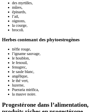
des myrtilles,
mûres,
épinards,
l’ail,
oignons,
la courge,
brocoli.
Herbes contenant des phytoestrogènes
trèfle rouge,
l’igname sauvage,
le houblon,
le fenouil,
fenugrec,
le saule blanc,
angélique,
le thé vert,
luzerne,
Pueraria mirifica,
la mauve noire.
Progestérone dans l’alimentation,
produits riches en progestérone