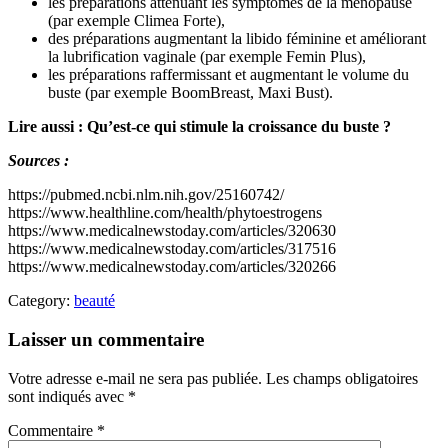
les préparations atténuant les symptômes de la ménopause
(par exemple Climea Forte),
des préparations augmentant la libido féminine et améliorant
la lubrification vaginale (par exemple Femin Plus),
les préparations raffermissant et augmentant le volume du
buste (par exemple BoomBreast, Maxi Bust).
Lire aussi : Qu’est-ce qui stimule la croissance du buste ?
Sources :
https://pubmed.ncbi.nlm.nih.gov/25160742/
https://www.healthline.com/health/phytoestrogens
https://www.medicalnewstoday.com/articles/320630
https://www.medicalnewstoday.com/articles/317516
https://www.medicalnewstoday.com/articles/320266
Category:
beauté
Laisser un commentaire
Votre adresse e-mail ne sera pas publiée.
Les champs obligatoires
sont indiqués avec
*
Commentaire
*