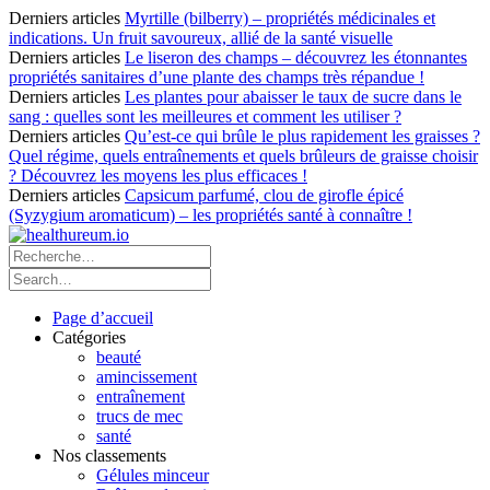
Derniers articles
Myrtille (bilberry) – propriétés médicinales et
indications. Un fruit savoureux, allié de la santé visuelle
Derniers articles
Le liseron des champs – découvrez les étonnantes
propriétés sanitaires d’une plante des champs très répandue !
Derniers articles
Les plantes pour abaisser le taux de sucre dans le
sang : quelles sont les meilleures et comment les utiliser ?
Derniers articles
Qu’est-ce qui brûle le plus rapidement les graisses ?
Quel régime, quels entraînements et quels brûleurs de graisse choisir
? Découvrez les moyens les plus efficaces !
Derniers articles
Capsicum parfumé, clou de girofle épicé
(Syzygium aromaticum) – les propriétés santé à connaître !
Page d’accueil
Catégories
beauté
amincissement
entraînement
trucs de mec
santé
Nos classements
Gélules minceur