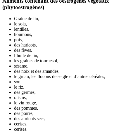
Aliments contenant des oestrogènes végétaux
(phytoestrogènes)
Graine de lin,
le soja,
lentilles,
houmous,
pois,
des haricots,
des fèves,
l’huile de lin,
les graines de tournesol,
sésame,
des noix et des amandes,
le gruau, les flocons de seigle et d’autres céréales,
son,
le riz,
des germes,
raisins,
le vin rouge,
des pommes,
des poires,
des abricots secs,
cerises,
cerises,