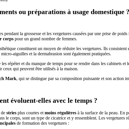
ments ou préparations à usage domestique 
es pendant la grossesse et les vergetures causées par une prise de poids i
ur corps
pour un grand nombre de femmes.
étique constituent un moyen de réduire les vergetures. Ils consistent e
micro-aiguilles et la dermabrasion sont également pratiquées.
de les répéter et du manque de temps pour se rendre dans les cabinets et l
ir ceux qui peuvent être utilisés à la maison.
tch Mark
, qui se distingue par sa composition puissante et son action int
nt évoluent-elles avec le temps ?
u de
stries
plus courtes et
moins régulières
à la surface de la peau. En p
 le corps, sont un type de cicatrice et y ressemblent. Les vergetures ré
incipales
de formation des vergetures :