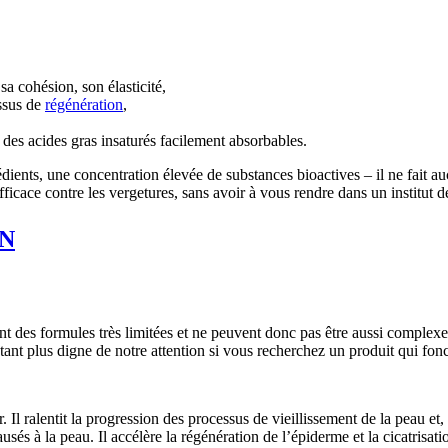
sa cohésion, son élasticité,
essus de
régénération
,
 des acides gras insaturés facilement absorbables.
édients, une concentration élevée de substances bioactives – il ne fait 
fficace contre les vergetures, sans avoir à vous rendre dans un institut 
N
t des formules très limitées et ne peuvent donc pas être aussi complexe
tant plus digne de notre attention si vous recherchez un produit qui fo
 Il ralentit la progression des processus de vieillissement de la peau et, q
és à la peau. Il accélère la régénération de l’épiderme et la cicatrisatio