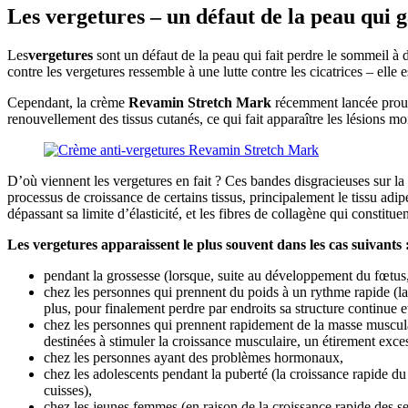
Les vergetures – un défaut de la peau qui g
Les
vergetures
sont un défaut de la peau qui fait perdre le sommeil à
contre les vergetures ressemble à une lutte contre les cicatrices – ell
Cependant, la crème
Revamin Stretch Mark
récemment lancée prouve
renouvellement des tissus cutanés, ce qui fait apparaître les lésions m
D’où viennent les vergetures en fait ? Ces bandes disgracieuses sur la 
processus de croissance de certains tissus, principalement le tissu ad
dépassant sa limite d’élasticité, et les fibres de collagène qui constitue
Les vergetures apparaissent le plus souvent dans les cas suivants 
pendant la grossesse (lorsque, suite au développement du fœtus,
chez les personnes qui prennent du poids à un rythme rapide (la 
plus, pour finalement perdre par endroits sa structure continue e
chez les personnes qui prennent rapidement de la masse musculai
destinées à stimuler la croissance musculaire, un étirement exces
chez les personnes ayant des problèmes hormonaux,
chez les adolescents pendant la puberté (la croissance rapide du
cuisses),
chez les jeunes femmes (en raison de la croissance rapide des se