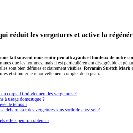
 réduit les vergetures et active la régénér
ous fait souvent nous sentir peu attrayants et honteux de notre co
 femmes que les hommes, mais il est particulièrement désagréable et gên
lles sont bien définies et clairement visibles.
Revamin Stretch Mark
tures et stimuler le renouvellement complet de la peau.
eau corps. D’où viennent les vergetures ?
ns à usage domestique ?
avec le temps ?
 débarrasser des vergetures sans sortir de chez soi ?
ls effets peut-on obtenir ?