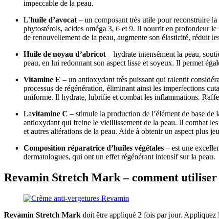
impeccable de la peau.
L’
huile d’avocat
– un composant très utile pour reconstruire la 
phytostérols, acides oméga 3, 6 et 9. Il nourrit en profondeur le 
de renouvellement de la peau, augmente son élasticité, réduit les 
Huile de noyau d’abricot
– hydrate intensément la peau, soutie
peau, en lui redonnant son aspect lisse et soyeux. Il permet égal
Vitamine E
– un antioxydant très puissant qui ralentit considé
processus de régénération, éliminant ainsi les imperfections cutan
uniforme. Il hydrate, lubrifie et combat les inflammations. Raffe
La
vitamine C
– stimule la production de l’élément de base de l
antioxydant qui freine le vieillissement de la peau. Il combat le
et autres altérations de la peau. Aide à obtenir un aspect plus jeu
Composition réparatrice d’huiles végétales
– est une excelle
dermatologues, qui ont un effet régénérant intensif sur la peau.
Revamin Stretch Mark – comment utiliser la
Revamin Stretch Mark
doit être appliqué 2 fois par jour. Appliquez 