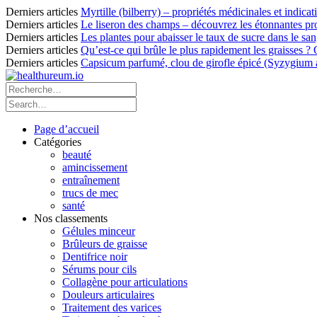
Derniers articles
Myrtille (bilberry) – propriétés médicinales et indicat
Derniers articles
Le liseron des champs – découvrez les étonnantes pro
Derniers articles
Les plantes pour abaisser le taux de sucre dans le sang
Derniers articles
Qu’est-ce qui brûle le plus rapidement les graisses ?
Derniers articles
Capsicum parfumé, clou de girofle épicé (Syzygium ar
Page d’accueil
Catégories
beauté
amincissement
entraînement
trucs de mec
santé
Nos classements
Gélules minceur
Brûleurs de graisse
Dentifrice noir
Sérums pour cils
Collagène pour articulations
Douleurs articulaires
Traitement des varices