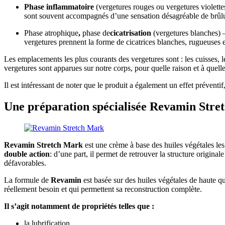
Phase inflammatoire
(vergetures rouges ou vergetures violettes)
sont souvent accompagnés d’une sensation désagréable de brûl
Phase atrophique
,
phase de
cicatrisation
(vergetures blanches) –
vergetures prennent la forme de cicatrices blanches, rugueuses 
Les emplacements les plus courants des vergetures sont : les cuisses, 
vergetures sont apparues sur notre corps, pour quelle raison et à quelle
Il est intéressant de noter que le produit a également un effet préventif
Une préparation spécialisée Revamin Stret
Revamin Stretch Mark
est une crème à base des huiles végétales le
double action
: d’une part, il permet de retrouver la structure original
défavorables.
La formule de
Revamin
est basée sur des huiles végétales de haute qu
réellement besoin et qui permettent sa reconstruction complète.
Il s’agit notamment de propriétés telles que :
la lubrification,