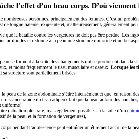
âche l’effet d’un beau corps. D’où viennent 
 de nombreuses personnes, principalement des femmes. C’est un problème 
e est de longue haleine, exigeante et, malheureusement, généralement peu 
 que la bataille contre les vergetures ne doit pas être perdue. Les ingr
oins profondes et redonne à la peau une structure uniforme et un bel aspe
peau se forment à la suite des changements qui se produisent dans la silh
ipeux, et moins fréquemment le tissu musculaire et osseux.
Lorsque les t
nt sa structure sont partiellement brisées.
:
 la peau de la zone abdominale s’étire intensément et que, en raison d
croissance rapide du tissu adipeux fait que la peau autour des hanches, 
t uniforme),
re (situation plus rare, mais également possible – à la suite d’un
entra
sif de la peau et la formation de vergetures),
 corps pendant l’adolescence peut entraîner un étirement accru de la peau
ins).