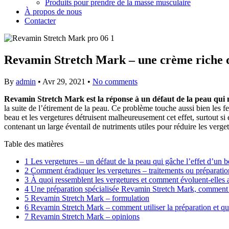
Produits pour prendre de la masse musculaire
À propos de nous
Contacter
Revamin Stretch Mark – une crème riche qui
By
admin
•
Avr 29, 2021
•
No comments
Revamin Stretch Mark est la réponse à un défaut de la peau qui n
la suite de l’étirement de la peau. Ce problème touche aussi bien les
beau et les vergetures détruisent malheureusement cet effet, surtout si e
contenant un large éventail de nutriments utiles pour réduire les verge
Table des matières
1
Les vergetures – un défaut de la peau qui gâche l’effet d’un b
2
Comment éradiquer les vergetures – traitements ou préparatio
3
À quoi ressemblent les vergetures et comment évoluent-elles 
4
Une préparation spécialisée Revamin Stretch Mark, comment se
5
Revamin Stretch Mark – formulation
6
Revamin Stretch Mark – comment utiliser la préparation et que
7
Revamin Stretch Mark – opinions