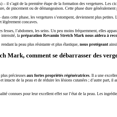
 – il s’agit de la première étape de la formation des vergetures. Les cica
ure, de pincement ou de démangeaison. Cette phase dure généralement p
 dans cette phase, les vergetures s’estompent, deviennent plus petites.
et légèrement concaves.
les fesses, l’abdomen, les seins. Un peu moins fréquemment, elles appara
 intensité, la
préparation Revamin Stretch Mark nous aidera à reco
, rendant la peau plus résistante et plus élastique,
nous protégeant
ains
ch Mark, comment se débarrasser des vergetu
s plus précieuses
aux fortes propriétés régénératrices
. Il a une excelle
e et intacte de la peau et de réduire les lésions cutanées ; d’autre part, i
alité connues pour leur excellent effet sur l’état de la peau. Les ingréd