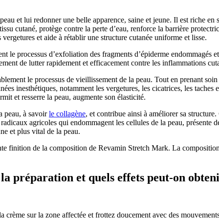
peau et lui redonner une belle apparence, saine et jeune. Il est riche en
tissu cutané, protège contre la perte d’eau, renforce la barrière protectr
vergetures et aide à rétablir une structure cutanée uniforme et lisse.
nt le processus d’exfoliation des fragments d’épiderme endommagés et inu
ement de lutter rapidement et efficacement contre les inflammations cutan
rablement le processus de vieillissement de la peau. Tout en prenant soin
ées inesthétiques, notamment les vergetures, les cicatrices, les taches et
rmit et resserre la peau, augmente son élasticité.
a peau, à savoir
le collagène
, et contribue ainsi à améliorer sa structu
s radicaux agricoles qui endommagent les cellules de la peau, présente des
ne et plus vital de la peau.
nte finition de la composition de Revamin Stretch Mark. La composition
 préparation et quels effets peut-on obteni
la crème sur la zone affectée et frottez doucement avec des mouvements ci