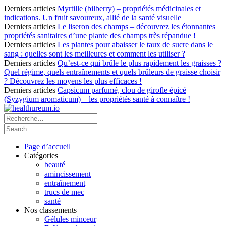
Derniers articles
Myrtille (bilberry) – propriétés médicinales et
indications. Un fruit savoureux, allié de la santé visuelle
Derniers articles
Le liseron des champs – découvrez les étonnantes
propriétés sanitaires d’une plante des champs très répandue !
Derniers articles
Les plantes pour abaisser le taux de sucre dans le
sang : quelles sont les meilleures et comment les utiliser ?
Derniers articles
Qu’est-ce qui brûle le plus rapidement les graisses ?
Quel régime, quels entraînements et quels brûleurs de graisse choisir
? Découvrez les moyens les plus efficaces !
Derniers articles
Capsicum parfumé, clou de girofle épicé
(Syzygium aromaticum) – les propriétés santé à connaître !
Page d’accueil
Catégories
beauté
amincissement
entraînement
trucs de mec
santé
Nos classements
Gélules minceur