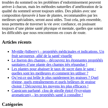
troubles du sommeil ou les problèmes d’endormissement peuvent
arriver à chacun, mais les méthodes naturelles d’amélioration de la
qualité du sommeil seront toujours utiles. Des pilules avec une
composition éprouvée à base de plantes, recommandées par les
meilleurs spécialistes, seront aussi utiles. Tout cela, pris ensemble,
nous permettra de traverser la vie avec confiance, en jouissant
toujours d’une pleine santé physique et mentale, quelles que soient
les difficultés que nous rencontrerons en cours de route.
Articles récents
Myrtille (bilberry) – propriétés médicinales et indications. Un
fruit savoureux, allié de la santé visuelle
Le liseron des champs – découvrez les étonnantes propriétés
sanitaires d’une plante des champs très répandue !
Les plantes pour abaisser le taux de sucre dans le sang :
quelles sont les meilleures et comment les utiliser ?
Qu’est-ce qui brûle le plus rapidement les graisses ? Quel
régime, quels entraînements et quels brûleurs de graisse
choisir ? Découvrez les moyens les plus efficaces !
Capsicum parfumé, clou de girofle épicé (Syzygium
aromaticum) – les propriétés santé à connaître !
Catégories